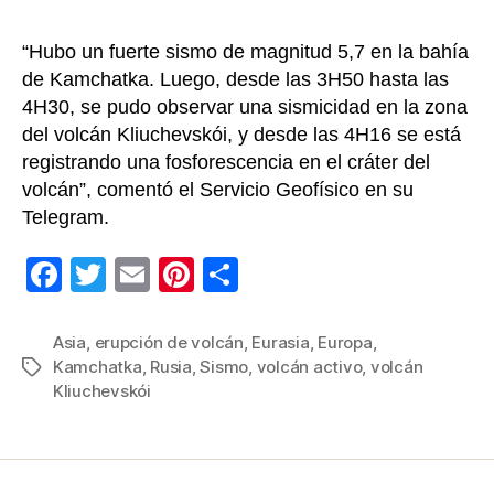
Ka
en
“Hubo un fuerte sismo de magnitud 5,7 en la bahía
Rus
de Kamchatka. Luego, desde las 3H50 hasta las
4H30, se pudo observar una sismicidad en la zona
del volcán Kliuchevskói, y desde las 4H16 se está
registrando una fosforescencia en el cráter del
volcán”, comentó el Servicio Geofísico en su
Telegram.
F
T
E
Pi
C
a
wi
m
nt
o
c
tt
ail
er
m
Asia
,
erupción de volcán
,
Eurasia
,
Europa
,
Kamchatka
,
Rusia
,
Sismo
,
volcán activo
,
volcán
Etiquetas
e
er
e
p
Kliuchevskói
b
st
ar
o
tir
o