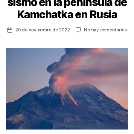
sismo en la península de
Kamchatka en Rusia
en
20 de noviembre de 2022
No hay comentarios
Fecha
El
de
vol
la
má
entrada
alt
de
Eur
se
act
tra
un
sis
en
la
pen
de