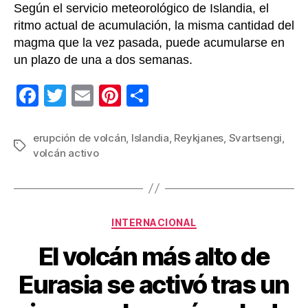
Según el servicio meteorológico de Islandia, el
ritmo actual de acumulación, la misma cantidad del
magma que la vez pasada, puede acumularse en
un plazo de una a dos semanas.
F
T
E
Pi
C
a
wi
m
nt
o
c
tt
ail
er
m
erupción de volcán
,
Islandia
,
Reykjanes
,
Svartsengi
,
Etiquetas
volcán activo
e
er
e
p
b
st
ar
o
tir
Categorías
o
INTERNACIONAL
k
El volcán más alto de
Eurasia se activó tras un