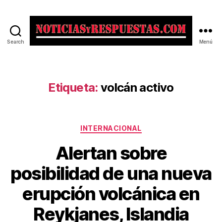
Search
Menú
Noticias
y
Respuestas
Etiqueta:
volcán activo
Categorías
INTERNACIONAL
Alertan sobre
posibilidad de una nueva
erupción volcánica en
Reykjanes, Islandia