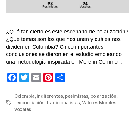
voca
¿Qué tan cierto es este escenario de polarización?
¿Qué temas son los que nos unen y cuáles nos
dividen en Colombia? Cinco importantes
conclusiones se dieron en el estudio empleando
una metodología inspirada en More in Common.
F
T
E
Pi
C
a
wi
m
nt
o
c
tt
ail
er
m
Colombia
,
indiferentes
,
pesimistas
,
polarización
,
reconciliación
,
tradicionalistas
,
Valores Morales
,
Etiquetas
e
er
e
p
vocales
b
st
ar
o
tir