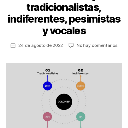
tradicionalistas,
indiferentes, pesimistas
y vocales
en
24 de agosto de 2022
No hay comentarios
Fecha
Prim
de
Estud
la
de
entrada
Recon
y
Polar
en
Colo
hay
tradi
indif
pesim
y