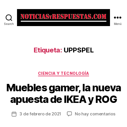
Search
Menú
Noticias
y
Respuestas
Etiqueta:
UPPSPEL
Categorías
CIENCIA Y TECNOLOGÍA
Muebles gamer, la nueva
apuesta de IKEA y ROG
en
3 de febrero de 2021
No hay comentarios
Fecha
Muebl
de
gamer
la