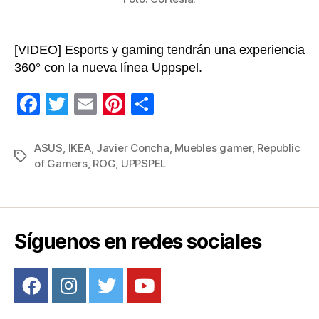
[VIDEO] Esports y gaming tendrán una experiencia
360° con la nueva línea Uppspel.
F
T
E
Pi
C
a
wi
m
nt
o
c
tt
ail
er
m
ASUS
,
IKEA
,
Javier Concha
,
Muebles gamer
,
Republic
Etiquetas
of Gamers
,
ROG
,
UPPSPEL
e
er
e
p
b
st
ar
o
tir
o
Síguenos en redes sociales
k