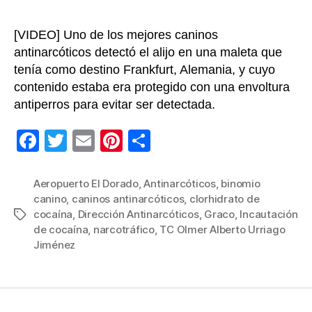
El
Dora
[VIDEO] Uno de los mejores caninos
antinarcóticos detectó el alijo en una maleta que
tenía como destino Frankfurt, Alemania, y cuyo
contenido estaba era protegido con una envoltura
antiperros para evitar ser detectada.
F
T
E
Pi
C
a
wi
m
nt
o
c
tt
ail
er
m
Aeropuerto El Dorado
,
Antinarcóticos
,
binomio
canino
,
caninos antinarcóticos
,
clorhidrato de
e
er
e
p
cocaína
,
Dirección Antinarcóticos
,
Graco
,
Incautación
Etiquetas
b
st
ar
de cocaína
,
narcotráfico
,
TC Olmer Alberto Urriago
Jiménez
o
tir
o
k