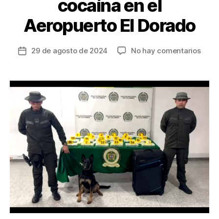
cocaína en el
Aeropuerto El Dorado
en
29 de agosto de 2024
No hay comentarios
Fecha
“Gra
de
propi
la
otro
entrada
golp
al
narco
al
halla
25
kilos
de
coca
en
el
Aero