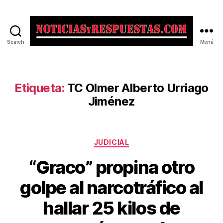
Search
Menú
Noticias
y
Respuestas
Etiqueta:
TC Olmer Alberto Urriago
Jiménez
Categorías
JUDICIAL
“Graco” propina otro
golpe al narcotráfico al
hallar 25 kilos de