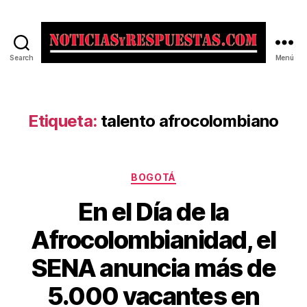
Search
Menú
Noticias
y
Respuestas
Etiqueta:
talento afrocolombiano
Categorías
BOGOTÁ
En el Día de la
Afrocolombianidad, el
SENA anuncia más de
5.000 vacantes en