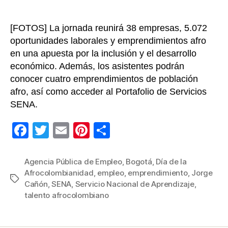
[FOTOS] La jornada reunirá 38 empresas, 5.072
oportunidades laborales y emprendimientos afro
en una apuesta por la inclusión y el desarrollo
económico. Además, los asistentes podrán
conocer cuatro emprendimientos de población
afro, así como acceder al Portafolio de Servicios
SENA.
F
T
E
Pi
C
a
wi
m
nt
o
c
tt
ail
er
m
Agencia Pública de Empleo
,
Bogotá
,
Día de la
Afrocolombianidad
,
empleo
,
emprendimiento
,
Jorge
e
er
e
p
Etiquetas
Cañón
,
SENA
,
Servicio Nacional de Aprendizaje
,
b
st
ar
talento afrocolombiano
o
tir