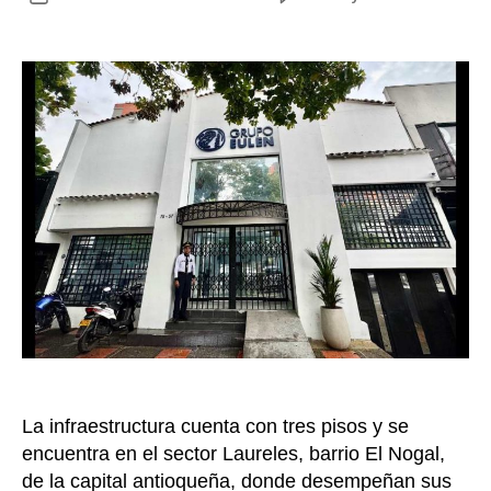
Gru
de
Eul
la
abr
entrada
las
pue
de
su
nue
sed
en
Med
La infraestructura cuenta con tres pisos y se
encuentra en el sector Laureles, barrio El Nogal,
de la capital antioqueña, donde desempeñan sus