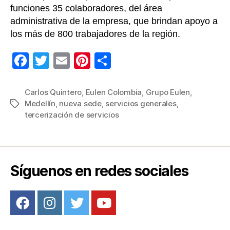
funciones 35 colaboradores, del área
administrativa de la empresa, que brindan apoyo a
los más de 800 trabajadores de la región.
F
T
E
Pi
C
a
wi
m
nt
o
c
tt
ail
er
m
Carlos Quintero
,
Eulen Colombia
,
Grupo Eulen
,
Medellín
,
nueva sede
,
servicios generales
,
Etiquetas
e
er
e
p
tercerización de servicios
b
st
ar
o
tir
o
Síguenos en redes sociales
k