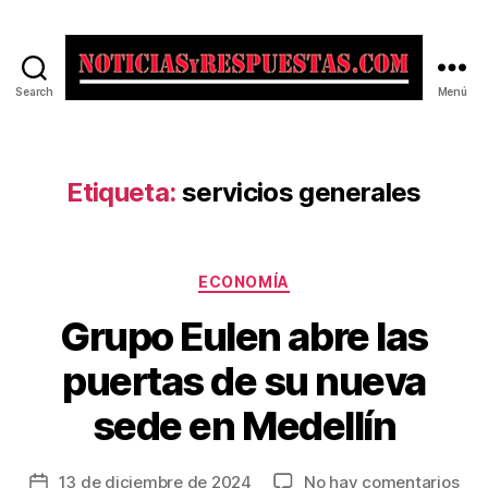
Search
Menú
Noticias
y
Respuestas
Etiqueta:
servicios generales
Categorías
ECONOMÍA
Grupo Eulen abre las
puertas de su nueva
sede en Medellín
en
13 de diciembre de 2024
No hay comentarios
Fecha