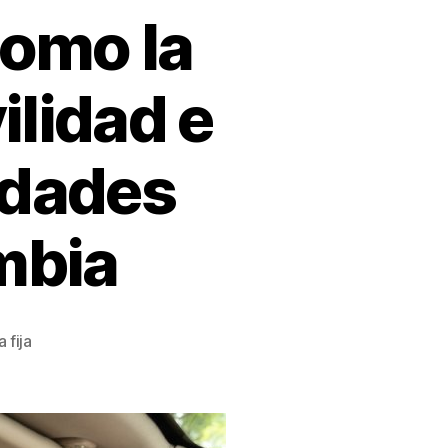
como la
ilidad e
udades
mbia
 fija