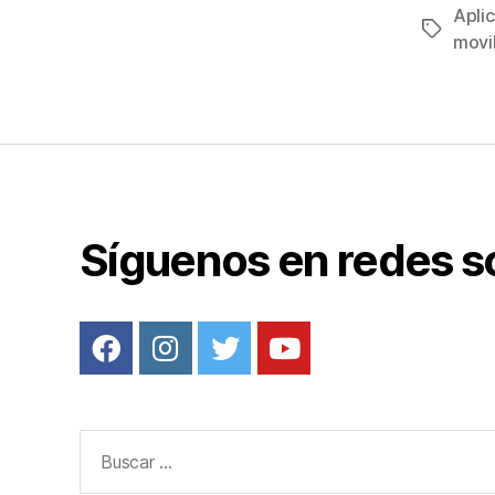
c
Apli
Etiqueta
e
movi
b
o
o
k
Síguenos en redes s
Buscar: