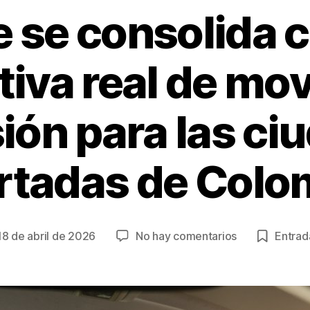
e se consolida 
tiva real de mov
sión para las ci
rtadas de Colo
en
18 de abril de 2026
No hay comentarios
Entrada
cha
inDrive
se
consolida
trada
como