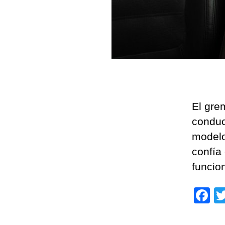
El gre
conduc
modelo
confía
funcio
F
a