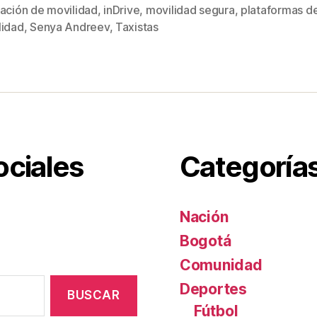
tt
ail
er
m
cación de movilidad
,
inDrive
,
movilidad segura
,
plataformas d
s
er
e
p
lidad
,
Senya Andreev
,
Taxistas
st
ar
tir
ociales
Categoría
Nación
Bogotá
Comunidad
Deportes
Fútbol