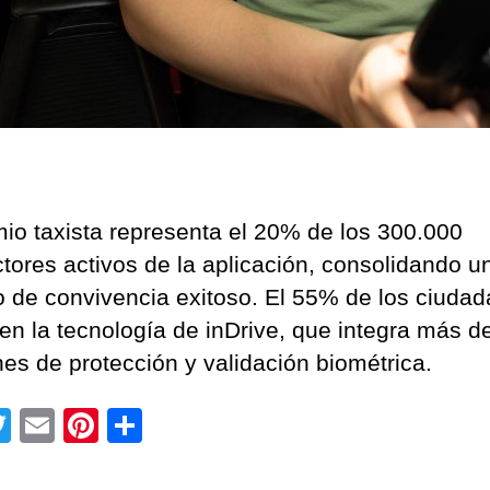
mio taxista representa el 20% de los 300.000
tores activos de la aplicación, consolidando u
 de convivencia exitoso. El 55% de los ciuda
 en la tecnología de inDrive, que integra más d
nes de protección y validación biométrica.
T
E
Pi
C
wi
m
nt
o