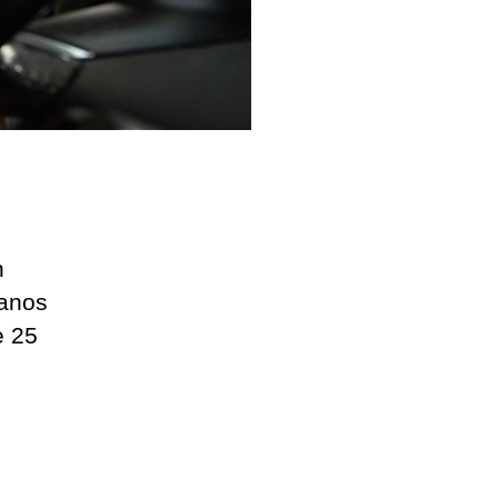
n
danos
e 25