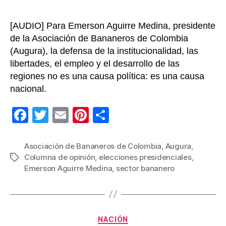
[AUDIO] Para Emerson Aguirre Medina, presidente
de la Asociación de Bananeros de Colombia
(Augura), la defensa de la institucionalidad, las
libertades, el empleo y el desarrollo de las
regiones no es una causa política: es una causa
nacional.
F
T
E
Pi
C
a
wi
m
nt
o
c
tt
ail
er
m
Asociación de Bananeros de Colombia
,
Augura
,
Columna de opinión
,
elecciones presidenciales
,
Etiquetas
e
er
e
p
Emerson Aguirre Medina
,
sector bananero
b
st
ar
o
tir
o
Categorías
NACIÓN