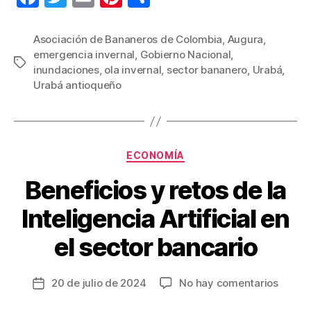
a
wi
m
nt
o
c
tt
ail
er
m
Asociación de Bananeros de Colombia
,
Augura
,
emergencia invernal
,
Gobierno Nacional
,
e
er
e
p
Etiquetas
inundaciones
,
ola invernal
,
sector bananero
,
Urabá
,
b
st
ar
Urabá antioqueño
o
tir
o
k
Categorías
ECONOMÍA
Beneficios y retos de la
Inteligencia Artificial en
el sector bancario
en
20 de julio de 2024
No hay comentarios
Fecha
Benefi
de