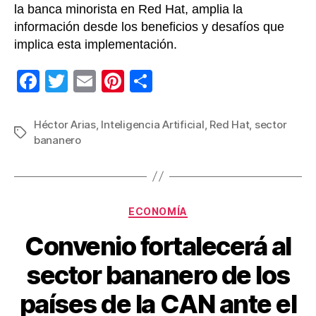
la banca minorista en Red Hat, amplia la
información desde los beneficios y desafíos que
implica esta implementación.
F
T
E
Pi
C
a
wi
m
nt
o
c
tt
ail
er
m
Héctor Arias
,
Inteligencia Artificial
,
Red Hat
,
sector
Etiquetas
bananero
e
er
e
p
b
st
ar
o
tir
Categorías
o
ECONOMÍA
k
Convenio fortalecerá al
sector bananero de los
países de la CAN ante el