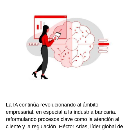
y
la
retos
entrada
de
la
Inteli
Artifici
en
el
sector
bancar
La IA continúa revolucionando al ámbito
empresarial, en especial a la industria bancaria,
reformulando procesos clave como la atención al
cliente y la regulación. Héctor Arias, líder global de