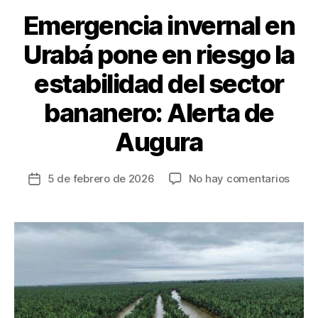
k
Emergencia invernal en
Urabá pone en riesgo la
estabilidad del sector
bananero: Alerta de
Augura
en
5 de febrero de 2026
No hay comentarios
Fecha
Emer
de
inver
la
en
entrada
Urab
pone
en
riesg
la