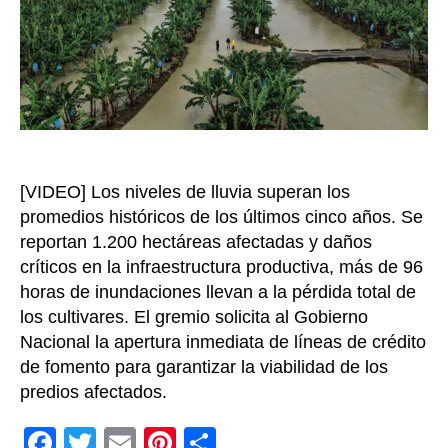
estab
del
secto
banan
Alert
de
Augu
[VIDEO] Los niveles de lluvia superan los
promedios históricos de los últimos cinco años. Se
reportan 1.200 hectáreas afectadas y daños
críticos en la infraestructura productiva, más de 96
horas de inundaciones llevan a la pérdida total de
los cultivares. El gremio solicita al Gobierno
Nacional la apertura inmediata de líneas de crédito
de fomento para garantizar la viabilidad de los
predios afectados.
F
T
E
Pi
C