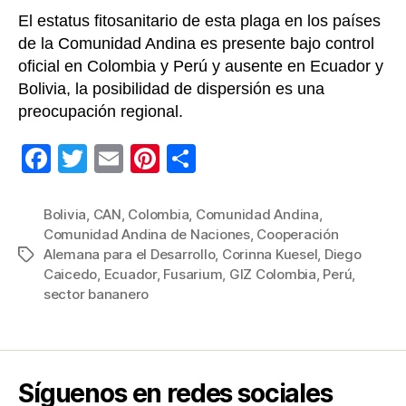
El estatus fitosanitario de esta plaga en los países
de la Comunidad Andina es presente bajo control
oficial en Colombia y Perú y ausente en Ecuador y
Bolivia, la posibilidad de dispersión es una
preocupación regional.
F
T
E
Pi
C
a
wi
m
nt
o
c
tt
ail
er
m
Bolivia
,
CAN
,
Colombia
,
Comunidad Andina
,
Comunidad Andina de Naciones
,
Cooperación
e
er
e
p
Alemana para el Desarrollo
,
Corinna Kuesel
,
Diego
Etiquetas
b
st
ar
Caicedo
,
Ecuador
,
Fusarium
,
GIZ Colombia
,
Perú
,
sector bananero
o
tir
o
k
Síguenos en redes sociales