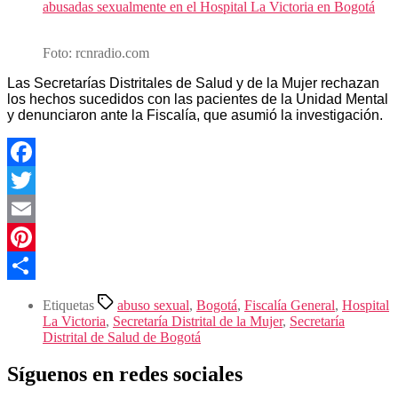
abusadas sexualmente en el Hospital La Victoria en Bogotá
Foto: rcnradio.com
Las Secretarías Distritales de Salud y de la Mujer rechazan
los hechos sucedidos con las pacientes de la Unidad Mental
y denunciaron ante la Fiscalía, que asumió la investigación.
Facebook
Twitter
Email
Pinterest
Compartir
Etiquetas
abuso sexual
,
Bogotá
,
Fiscalía General
,
Hospital
La Victoria
,
Secretaría Distrital de la Mujer
,
Secretaría
Distrital de Salud de Bogotá
Síguenos en redes sociales