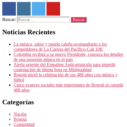
Buscar:
Noticias Recientes
La música, sabor y pasión caleña acompañarán a los
competidores de La Carrera del Pacífico-Cali 10K
Colombia recibirá a su nuevo Presidente, conozca los detalles
de una posesión atípica en el país
Alerta urgente del Empalme Anticorrupción para impedir
contratación de última hora en MinIgualdad
Bogotá inició la celebración de sus 488 años con música y
fútbol
Cinco avances sociales más importantes de Bogotá al cumplir
488 años
Categorías
Nación
Bogotá
Comunidad