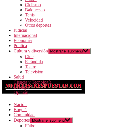
Ciclismo
Baloncesto
Tenis
Velocidad
Otros deportes
Judicial
Internacional
Economía
Política
Cultura y diversión
Mostrar el submenú
Cine
Farándula
Teatro
Televisión
Salud
Ciencia y Tecnología
Ecología
Opinión
Nación
Bogotá
Comunidad
Deportes
Mostrar el submenú
Fútbol