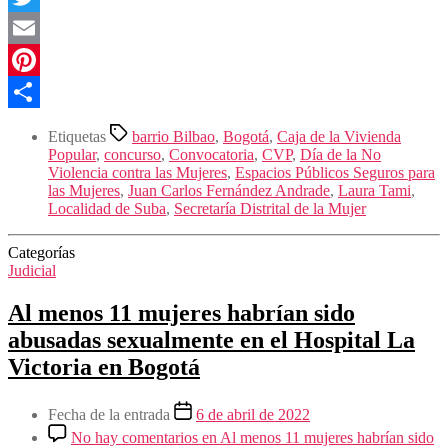
Twitter
Email
Pinterest
Compartir
Etiquetas
barrio Bilbao
,
Bogotá
,
Caja de la Vivienda
Popular
,
concurso
,
Convocatoria
,
CVP
,
Día de la No
Violencia contra las Mujeres
,
Espacios Públicos Seguros para
las Mujeres
,
Juan Carlos Fernández Andrade
,
Laura Tami
,
Localidad de Suba
,
Secretaría Distrital de la Mujer
Categorías
Judicial
Al menos 11 mujeres habrían sido
abusadas sexualmente en el Hospital La
Victoria en Bogotá
Fecha de la entrada
6 de abril de 2022
No hay comentarios
en Al menos 11 mujeres habrían sido