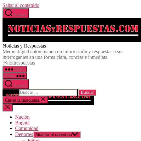
Saltar al contenido
Search
Noticias y Respuestas
Medio digital colombiano con información y respuestas a sus
interrogantes en una forma clara, concisa e inmediata.
@notirespuestas
Menú
Menú
Search
Buscar:
Cerrar la búsqueda
Nación
Bogotá
Comunidad
Deportes
Mostrar el submenú
Fútbol