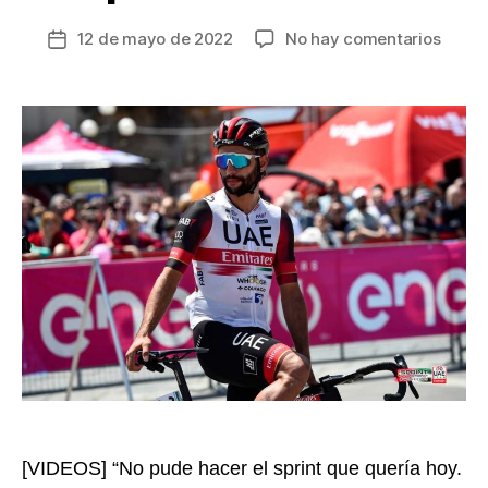
en
12 de mayo de 2022
No hay comentarios
Fecha
‘En
de
la
la
mala’:
entrada
Ferna
Gaviri
no
gana
y
fue
sanci
en
la
sexta
etapa
del
Giro
de
[VIDEOS] “No pude hacer el sprint que quería hoy.
Italia