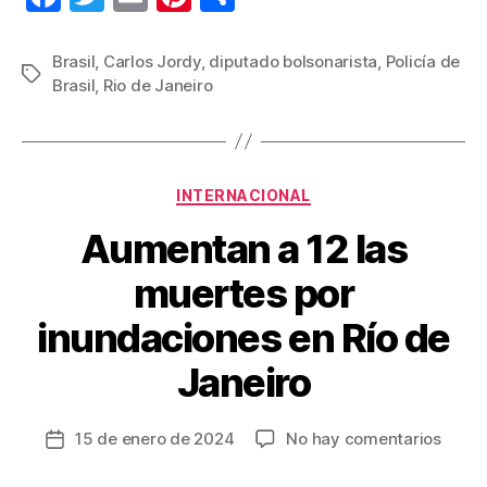
a
wi
m
nt
o
c
tt
ail
er
m
Brasil
,
Carlos Jordy
,
diputado bolsonarista
,
Policía de
Etiquetas
Brasil
,
Rio de Janeiro
e
er
e
p
b
st
ar
o
tir
Categorías
o
INTERNACIONAL
k
Aumentan a 12 las
muertes por
inundaciones en Río de
Janeiro
en
15 de enero de 2024
No hay comentarios
Fecha
Aume
de
a