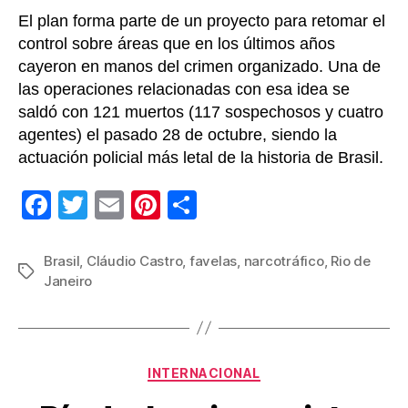
El plan forma parte de un proyecto para retomar el
control sobre áreas que en los últimos años
cayeron en manos del crimen organizado. Una de
las operaciones relacionadas con esa idea se
saldó con 121 muertos (117 sospechosos y cuatro
agentes) el pasado 28 de octubre, siendo la
actuación policial más letal de la historia de Brasil.
F
T
E
Pi
C
a
wi
m
nt
o
c
tt
ail
er
m
Brasil
,
Cláudio Castro
,
favelas
,
narcotráfico
,
Rio de
Etiquetas
Janeiro
e
er
e
p
b
st
ar
o
tir
Categorías
o
INTERNACIONAL