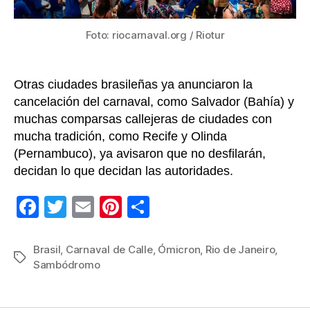
Foto: riocarnaval.org / Riotur
Otras ciudades brasileñas ya anunciaron la
cancelación del carnaval, como Salvador (Bahía) y
muchas comparsas callejeras de ciudades con
mucha tradición, como Recife y Olinda
(Pernambuco), ya avisaron que no desfilarán,
decidan lo que decidan las autoridades.
F
T
E
Pi
C
a
wi
m
nt
o
c
tt
ail
er
m
Brasil
,
Carnaval de Calle
,
Ómicron
,
Rio de Janeiro
,
Etiquetas
Sambódromo
e
er
e
p
b
st
ar