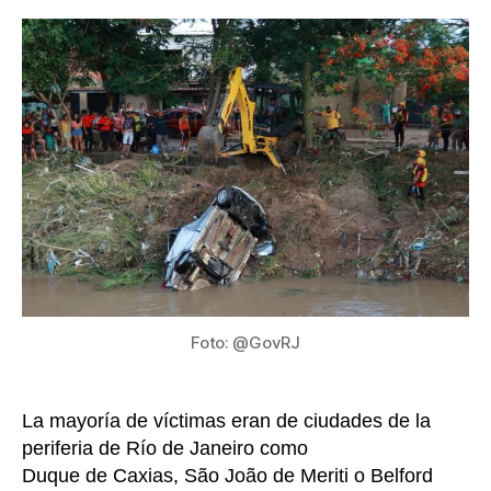
la
12
entrada
las
muert
por
inund
en
Río
de
Janei
Foto: @GovRJ
La mayoría de víctimas eran de ciudades de la
periferia de Río de Janeiro como
Duque de Caxias, São João de Meriti o Belford