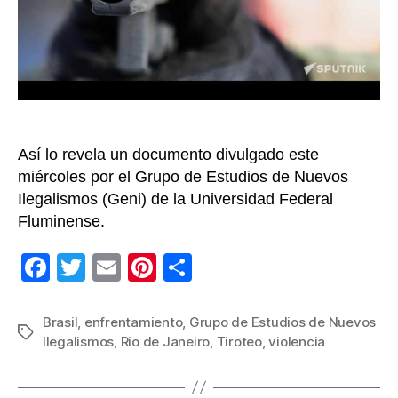
al
día:
estudi
Geni
Así lo revela un documento divulgado este
miércoles por el Grupo de Estudios de Nuevos
Ilegalismos (Geni) de la Universidad Federal
Fluminense.
F
T
E
Pi
C
a
wi
m
nt
o
c
tt
ail
er
m
Brasil
,
enfrentamiento
,
Grupo de Estudios de Nuevos
Etiquetas
Ilegalismos
,
Rio de Janeiro
,
Tiroteo
,
violencia
e
er
e
p
b
st
ar