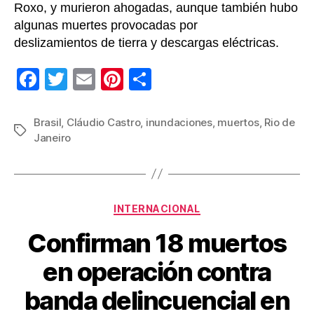
Roxo, y murieron ahogadas, aunque también hubo
algunas muertes provocadas por
deslizamientos de tierra y descargas eléctricas.
F
T
E
Pi
C
a
wi
m
nt
o
c
tt
ail
er
m
Brasil
,
Cláudio Castro
,
inundaciones
,
muertos
,
Rio de
Etiquetas
Janeiro
e
er
e
p
b
st
ar
o
tir
Categorías
o
INTERNACIONAL
k
Confirman 18 muertos
en operación contra
banda delincuencial en