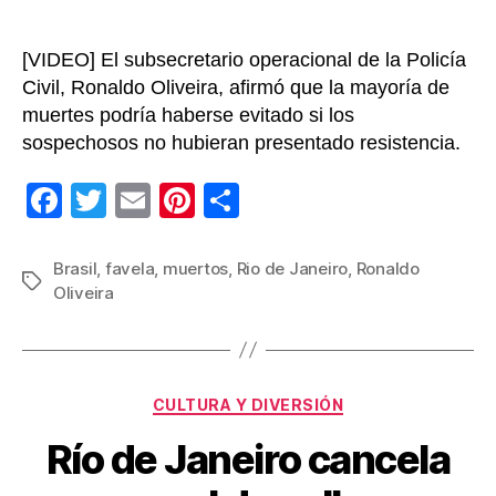
[VIDEO] El subsecretario operacional de la Policía
Civil, Ronaldo Oliveira, afirmó que la mayoría de
muertes podría haberse evitado si los
sospechosos no hubieran presentado resistencia.
F
T
E
Pi
C
a
wi
m
nt
o
c
tt
ail
er
m
Brasil
,
favela
,
muertos
,
Rio de Janeiro
,
Ronaldo
Etiquetas
Oliveira
e
er
e
p
b
st
ar
o
tir
Categorías
o
CULTURA Y DIVERSIÓN
k
Río de Janeiro cancela