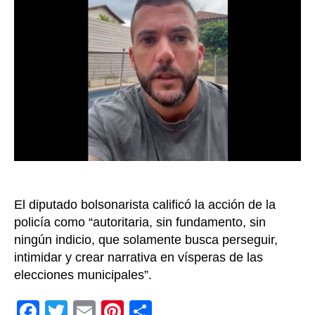
desp
de
Carlo
Jordy
líder
de
la
oposic
por
presu
víncu
con
intent
El diputado bolsonarista calificó la acción de la
golpis
policía como “autoritaria, sin fundamento, sin
ningún indicio, que solamente busca perseguir,
intimidar y crear narrativa en vísperas de las
elecciones municipales”.
F
T
E
Pi
C