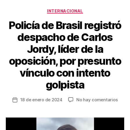
o
tir
Categorías
o
INTERNACIONAL
k
Policía de Brasil registró
despacho de Carlos
Jordy, líder de la
oposición, por presunto
vínculo con intento
golpista
en
18 de enero de 2024
No hay comentarios
Fecha
Policí
de
de
la
Brasil
entrada
regist