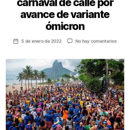
carnaval de calle por
avance de variante
ómicron
en
5 de enero de 2022
No hay comentarios
Fecha
Río
de
de
la
Janeir
entrada
cance
carnav
de
calle
por
avanc
de
varian
ómicr