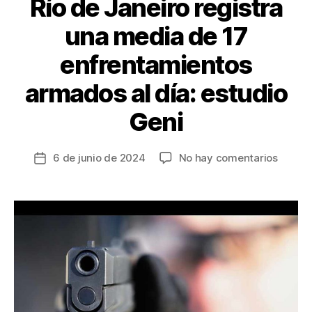
k
Río de Janeiro registra
una media de 17
enfrentamientos
armados al día: estudio
Geni
en
6 de junio de 2024
No hay comentarios
Fecha
Río
de
de
la
Janeir
entrada
registr
una
media
de
17
enfren
armad