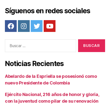
o
tir
o
Síguenos en redes sociales
k
Buscar:
Noticias Recientes
Abelardo de la Espriella se posesionó como
nuevo Presidente de Colombia
Ejército Nacional, 216 años de honor y gloria,
con la juventud como pilar de su renovación