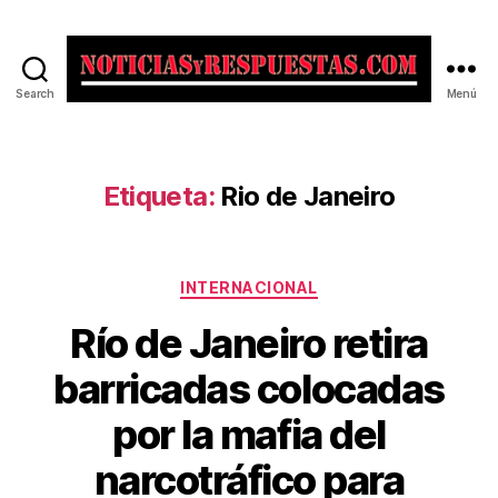
Search
Menú
Noticias
y
Respuestas
Etiqueta:
Rio de Janeiro
Categorías
INTERNACIONAL
Río de Janeiro retira
barricadas colocadas
por la mafia del
narcotráfico para