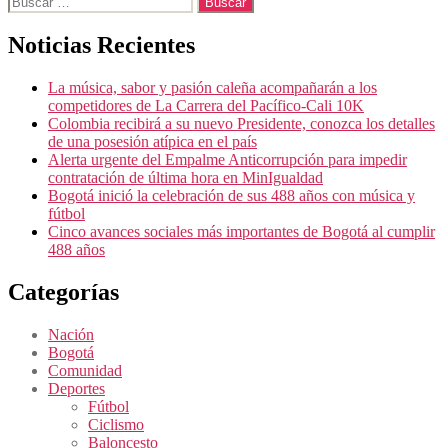
Buscar:
Noticias Recientes
La música, sabor y pasión caleña acompañarán a los
competidores de La Carrera del Pacífico-Cali 10K
Colombia recibirá a su nuevo Presidente, conozca los detalles
de una posesión atípica en el país
Alerta urgente del Empalme Anticorrupción para impedir
contratación de última hora en MinIgualdad
Bogotá inició la celebración de sus 488 años con música y
fútbol
Cinco avances sociales más importantes de Bogotá al cumplir
488 años
Categorías
Nación
Bogotá
Comunidad
Deportes
Fútbol
Ciclismo
Baloncesto