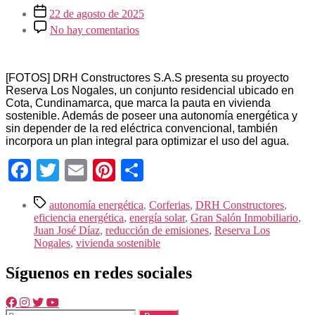
Fecha de la entrada
22 de agosto de 2025
en Primeras casas con energía 100%
No hay comentarios
solar en la sabana de Bogotá se
presentan en el Gran Salón
Inmobiliario
[FOTOS] DRH Constructores S.A.S presenta su proyecto
Reserva Los Nogales, un conjunto residencial ubicado en
Cota, Cundinamarca, que marca la pauta en vivienda
sostenible. Además de poseer una autonomía energética y
sin depender de la red eléctrica convencional, también
incorpora un plan integral para optimizar el uso del agua.
Facebook
Twitter
Email
Pinterest
Compartir
Etiquetas
autonomía energética
,
Corferias
,
DRH Constructores
,
eficiencia energética
,
energía solar
,
Gran Salón Inmobiliario
,
Juan José Díaz
,
reducción de emisiones
,
Reserva Los
Nogales
,
vivienda sostenible
Síguenos en redes sociales