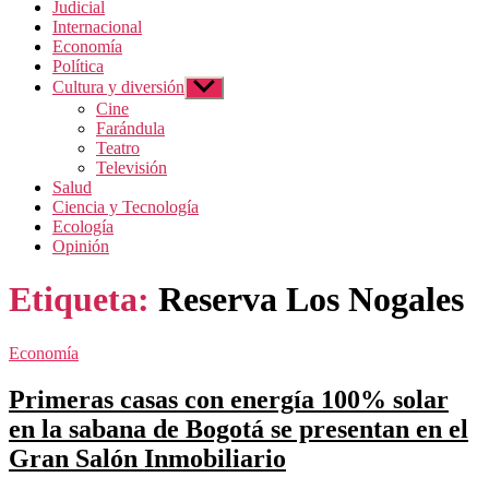
Judicial
Internacional
Economía
Política
Cultura y diversión
Mostrar el submenú
Cine
Farándula
Teatro
Televisión
Salud
Ciencia y Tecnología
Ecología
Opinión
Etiqueta:
Reserva Los Nogales
Categorías
Economía
Primeras casas con energía 100% solar
en la sabana de Bogotá se presentan en el
Gran Salón Inmobiliario