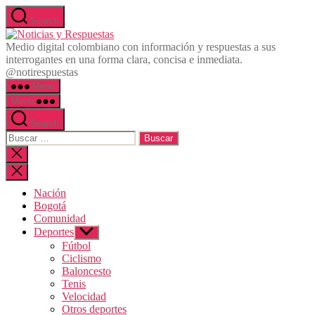
Saltar al contenido
Search
Noticias y Respuestas
Medio digital colombiano con información y respuestas a sus
interrogantes en una forma clara, concisa e inmediata.
@notirespuestas
Menú
Menú
Search
Buscar:
Cerrar la búsqueda
Nación
Bogotá
Comunidad
Deportes
Mostrar el submenú
Fútbol
Ciclismo
Baloncesto
Tenis
Velocidad
Otros deportes