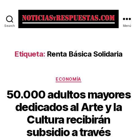
Search
Menú
Noticias
y
Respuestas
Etiqueta:
Renta Básica Solidaria
Categorías
ECONOMÍA
50.000 adultos mayores
dedicados al Arte y la
Cultura recibirán
subsidio a través