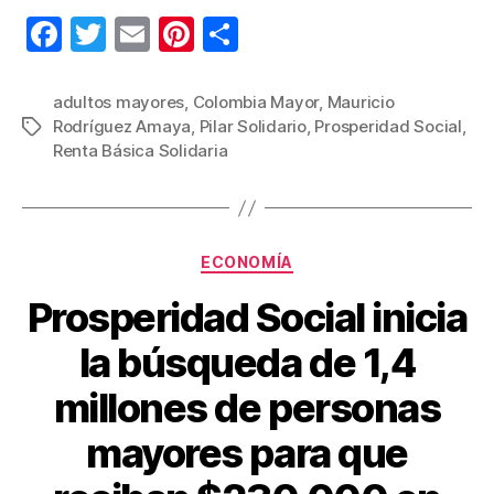
F
T
E
Pi
C
a
wi
m
nt
o
c
tt
ail
er
m
adultos mayores
,
Colombia Mayor
,
Mauricio
Rodríguez Amaya
,
Pilar Solidario
,
Prosperidad Social
,
Etiquetas
e
er
e
p
Renta Básica Solidaria
b
st
ar
o
tir
o
Categorías
ECONOMÍA
k
Prosperidad Social inicia
la búsqueda de 1,4
millones de personas
mayores para que