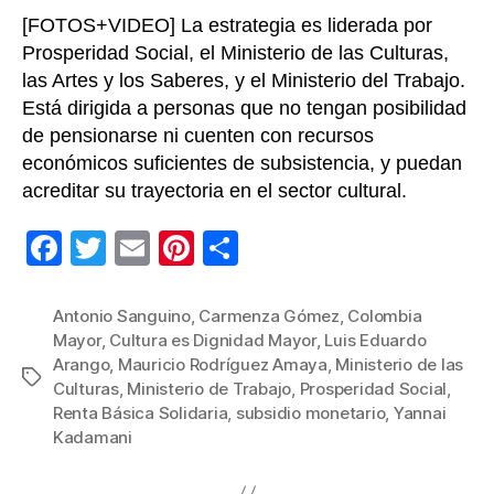
[FOTOS+VIDEO] La estrategia es liderada por
Prosperidad Social, el Ministerio de las Culturas,
las Artes y los Saberes, y el Ministerio del Trabajo.
Está dirigida a personas que no tengan posibilidad
de pensionarse ni cuenten con recursos
económicos suficientes de subsistencia, y puedan
acreditar su trayectoria en el sector cultural.
F
T
E
Pi
C
a
wi
m
nt
o
c
tt
ail
er
m
Antonio Sanguino
,
Carmenza Gómez
,
Colombia
Mayor
,
Cultura es Dignidad Mayor
,
Luis Eduardo
e
er
e
p
Arango
,
Mauricio Rodríguez Amaya
,
Ministerio de las
Etiquetas
b
st
ar
Culturas
,
Ministerio de Trabajo
,
Prosperidad Social
,
Renta Básica Solidaria
,
subsidio monetario
,
Yannai
o
tir
Kadamani
o