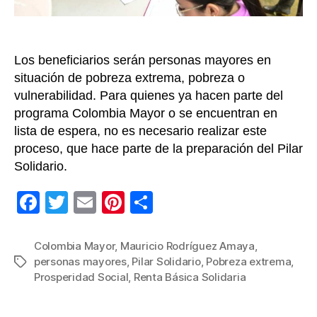
$230
en
2026
Los beneficiarios serán personas mayores en
cono
los
situación de pobreza extrema, pobreza o
requi
vulnerabilidad. Para quienes ya hacen parte del
programa Colombia Mayor o se encuentran en
lista de espera, no es necesario realizar este
proceso, que hace parte de la preparación del Pilar
Solidario.
F
T
E
Pi
C
a
wi
m
nt
o
c
tt
ail
er
m
Colombia Mayor
,
Mauricio Rodríguez Amaya
,
personas mayores
,
Pilar Solidario
,
Pobreza extrema
,
Etiquetas
e
er
e
p
Prosperidad Social
,
Renta Básica Solidaria
b
st
ar
o
tir