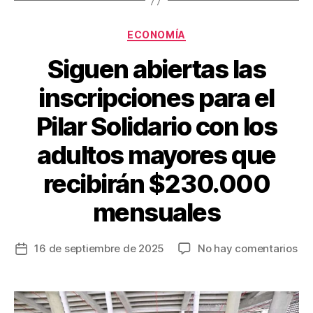
k
Categorías
ECONOMÍA
Siguen abiertas las
inscripciones para el
Pilar Solidario con los
adultos mayores que
recibirán $230.000
mensuales
en
16 de septiembre de 2025
No hay comentarios
Fecha
Si
de
abi
la
las
entrada
ins