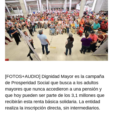
pa
el
Pil
Sol
co
los
adu
ma
qu
rec
$2
me
[FOTOS+AUDIO] Dignidad Mayor es la campaña
de Prosperidad Social que busca a los adultos
mayores que nunca accedieron a una pensión y
que hoy pueden ser parte de los 3,1 millones que
recibirán esta renta básica solidaria. La entidad
realiza la inscripción directa, sin intermediarios.