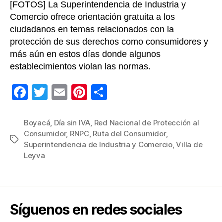
[FOTOS] La Superintendencia de Industria y
sin
IVA
Comercio ofrece orientación gratuita a los
ciudadanos en temas relacionados con la
protección de sus derechos como consumidores y
más aún en estos días donde algunos
establecimientos violan las normas.
F
T
E
Pi
C
a
wi
m
nt
o
c
tt
ail
er
m
Boyacá
,
Día sin IVA
,
Red Nacional de Protección al
Consumidor
,
RNPC
,
Ruta del Consumidor
,
e
er
e
p
Etiquetas
Superintendencia de Industria y Comercio
,
Villa de
b
st
ar
Leyva
o
tir
o
k
Síguenos en redes sociales