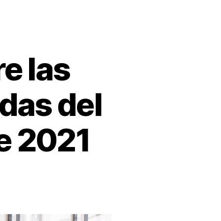
e las
das del
e 2021
s,
to
o