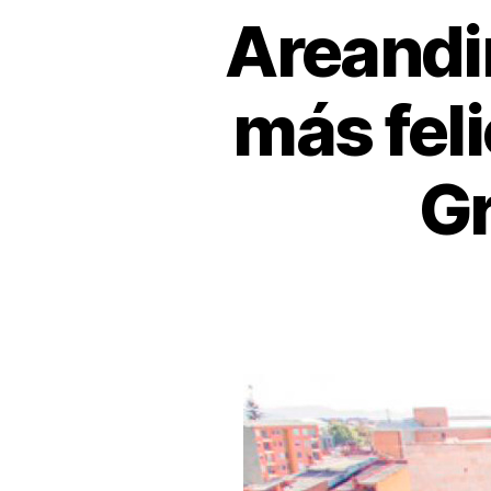
Areandi
más fel
Gr