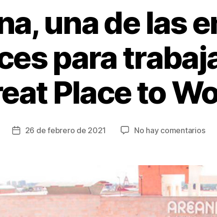
na, una de las 
ices para trabaj
eat Place to W
en
26 de febrero de 2021
No hay comentarios
Fecha
Are
de
un
la
de
entrada
las
em
má
fel