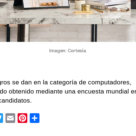
Imagen: Cortesía.
gros se dan en la categoría de computadores,
ado obtenido mediante una encuesta mundial e
candidatos.
T
E
Pi
C
wi
m
nt
o