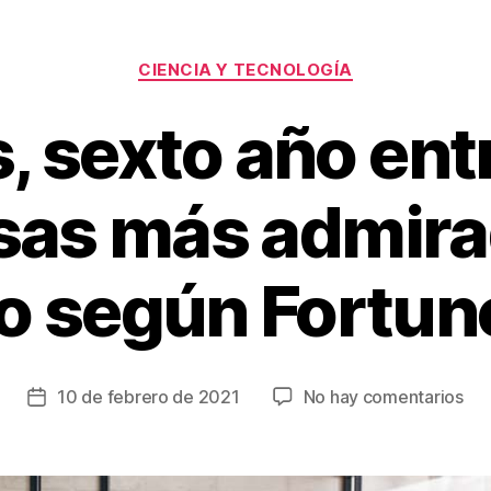
Categorías
CIENCIA Y TECNOLOGÍA
, sexto año entr
as más admira
 según Fortun
en
10 de febrero de 2021
No hay comentarios
Fecha
Asu
de
sex
la
añ
entrada