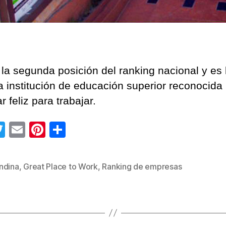
la segunda posición del ranking nacional y es 
a institución de educación superior reconocida 
r feliz para trabajar.
T
E
Pi
C
wi
m
nt
o
tt
ail
er
m
ndina
,
Great Place to Work
,
Ranking de empresas
s
er
e
p
st
ar
tir