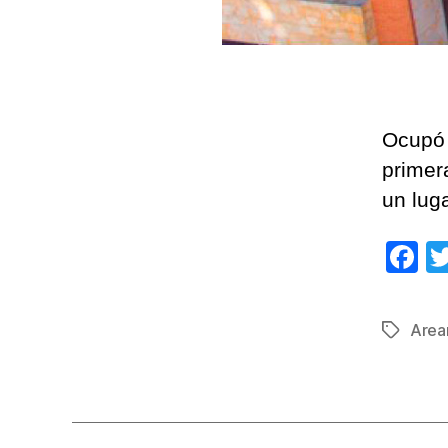
Ocupó 
primer
un luga
F
a
c
Area
Etiqueta
e
b
o