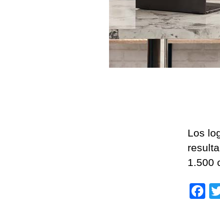
Los lo
result
1.500 
F
a