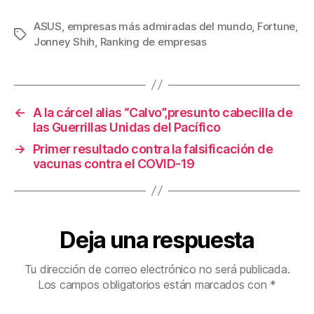
a
wi
m
nt
o
c
tt
ail
er
m
ASUS
,
empresas más admiradas del mundo
,
Fortune
,
Etiquetas
Jonney Shih
,
Ranking de empresas
e
er
e
p
b
st
ar
o
tir
←
A la cárcel alias “Calvo”,presunto cabecilla de
o
las Guerrillas Unidas del Pacífico
k
→
Primer resultado contra la falsificación de
vacunas contra el COVID-19
Deja una respuesta
Tu dirección de correo electrónico no será publicada.
Los campos obligatorios están marcados con
*