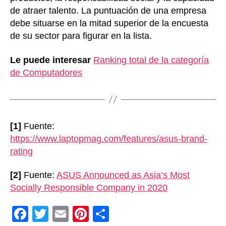
de atraer talento. La puntuación de una empresa
debe situarse en la mitad superior de la encuesta
de su sector para figurar en la lista.
Le puede interesar
Ranking total de la categoría
de Computadores
[1]
Fuente:
https://www.laptopmag.com/features/asus-brand-
rating
[2]
Fuente:
ASUS Announced as Asia’s Most
Socially Responsible Company in 2020
F
T
E
Pi
C