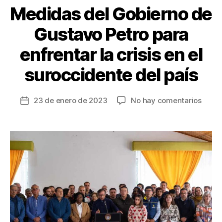
Medidas del Gobierno de
Gustavo Petro para
enfrentar la crisis en el
suroccidente del país
en
23 de enero de 2023
No hay comentarios
Fecha
Medi
de
del
la
Gobie
entrada
de
Gust
Petro
para
enfre
la
crisis
en