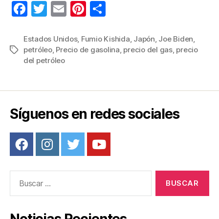
F
T
E
Pi
C
a
wi
m
nt
o
c
tt
ail
er
m
Estados Unidos
,
Fumio Kishida
,
Japón
,
Joe Biden
,
petróleo
,
Precio de gasolina
,
precio del gas
,
precio
Etiquetas
e
er
e
p
del petróleo
b
st
ar
o
tir
o
Síguenos en redes sociales
k
Buscar:
Noticias Recientes