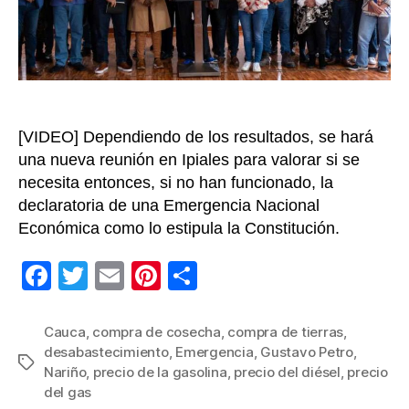
el
suroc
del
país
[VIDEO] Dependiendo de los resultados, se hará
una nueva reunión en Ipiales para valorar si se
necesita entonces, si no han funcionado, la
declaratoria de una Emergencia Nacional
Económica como lo estipula la Constitución.
F
T
E
Pi
C
a
wi
m
nt
o
c
tt
ail
er
m
Cauca
,
compra de cosecha
,
compra de tierras
,
desabastecimiento
,
Emergencia
,
Gustavo Petro
,
e
er
e
p
Etiquetas
Nariño
,
precio de la gasolina
,
precio del diésel
,
precio
b
st
ar
del gas