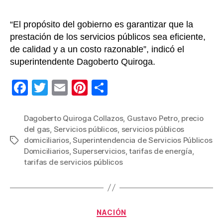
“El propósito del gobierno es garantizar que la
prestación de los servicios públicos sea eficiente,
de calidad y a un costo razonable”, indicó el
superintendente Dagoberto Quiroga.
F
T
E
Pi
C
a
wi
m
nt
o
c
tt
ail
er
m
Dagoberto Quiroga Collazos
,
Gustavo Petro
,
precio
del gas
,
Servicios públicos
,
servicios públicos
e
er
e
p
domiciliarios
,
Superintendencia de Servicios Públicos
Etiquetas
b
st
ar
Domiciliarios
,
Superservicios
,
tarifas de energía
,
tarifas de servicios públicos
o
tir
o
k
Categorías
NACIÓN