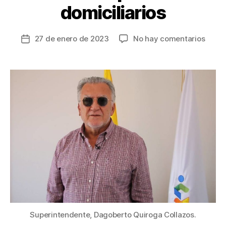
domiciliarios
en
27 de enero de 2023
No hay comentarios
Fecha
Super
de
apoy
la
al
entrada
presi
Petro
para
que
baje
las
tarifa
de
servic
públi
domici
Superintendente, Dagoberto Quiroga Collazos.