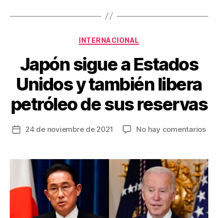
o
tir
o
k
Categorías
INTERNACIONAL
Japón sigue a Estados
Unidos y también libera
petróleo de sus reservas
en
24 de noviembre de 2021
No hay comentarios
Fecha
Ja
de
sig
la
a
entrada
Est
Uni
y
tam
lib