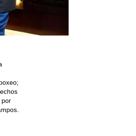
a
 boxeo;
rechos
 por
campos.