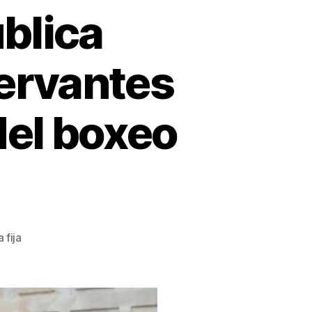
blica
ervantes
del boxeo
 fija