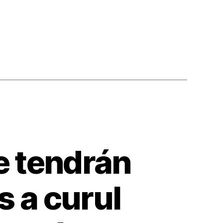
e tendrán
s a curul