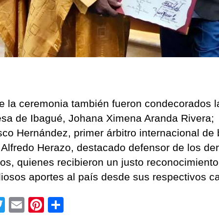
e la ceremonia también fueron condecorados l
esa de Ibagué, Johana Ximena Aranda Rivera;
sco Hernández, primer árbitro internacional de
 Alfredo Herazo, destacado defensor de los de
s, quienes recibieron un justo reconocimiento
liosos aportes al país desde sus respectivos 
T
E
Pi
C