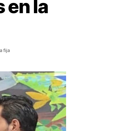
 en la
 fija