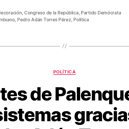
wi
m
nt
o
tt
ail
er
m
ecoración
,
Congreso de la República
,
Partido Demócrata
s
er
e
p
mbiano
,
Pedro Adán Torres Pérez
,
Política
st
ar
tir
Categorías
POLÍTICA
tes de Palenqu
sistemas gracia