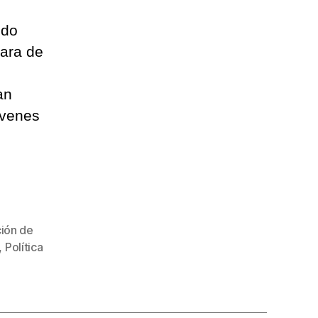
ido
ara de
an
óvenes
ión de
,
Política