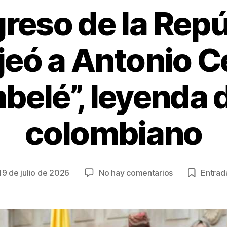
reso de la Repú
eó a Antonio C
belé”, leyenda 
colombiano
en
19 de julio de 2026
No hay comentarios
Entrada
cha
Congreso
de
la
trada
República