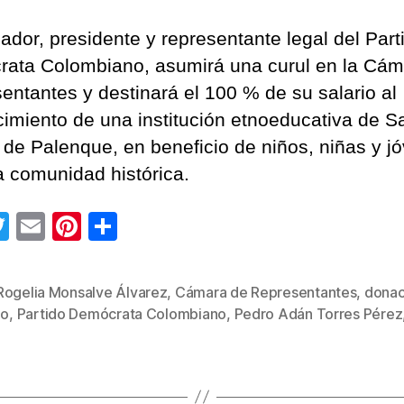
dador, presidente y representante legal del Part
ata Colombiano, asumirá una curul en la Cám
entantes y destinará el 100 % de su salario al
ecimiento de una institución etnoeducativa de S
o de Palenque, en beneficio de niños, niñas y j
a comunidad histórica.
T
E
Pi
C
wi
m
nt
o
tt
ail
er
m
Rogelia Monsalve Álvarez
,
Cámara de Representantes
,
donac
s
er
e
p
io
,
Partido Demócrata Colombiano
,
Pedro Adán Torres Pérez
st
ar
tir