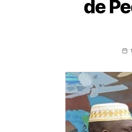
de Pe
Fe
de
la
ent