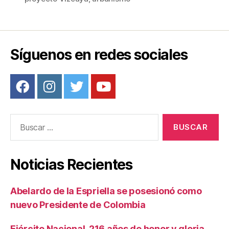
o
tir
o
k
Síguenos en redes sociales
Buscar:
Noticias Recientes
Abelardo de la Espriella se posesionó como
nuevo Presidente de Colombia
Ejército Nacional, 216 años de honor y gloria,