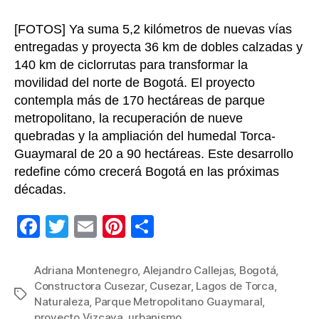
[FOTOS] Ya suma 5,2 kilómetros de nuevas vías
entregadas y proyecta 36 km de dobles calzadas y
140 km de ciclorrutas para transformar la
movilidad del norte de Bogotá. El proyecto
contempla más de 170 hectáreas de parque
metropolitano, la recuperación de nueve
quebradas y la ampliación del humedal Torca-
Guaymaral de 20 a 90 hectáreas. Este desarrollo
redefine cómo crecerá Bogotá en las próximas
décadas.
F
T
E
Pi
C
a
wi
m
nt
o
c
tt
ail
er
m
Adriana Montenegro
,
Alejandro Callejas
,
Bogotá
,
Constructora Cusezar
,
Cusezar
,
Lagos de Torca
,
e
er
e
p
Etiquetas
Naturaleza
,
Parque Metropolitano Guaymaral
,
b
st
ar
proyecto Vizcaya
,
urbanismo