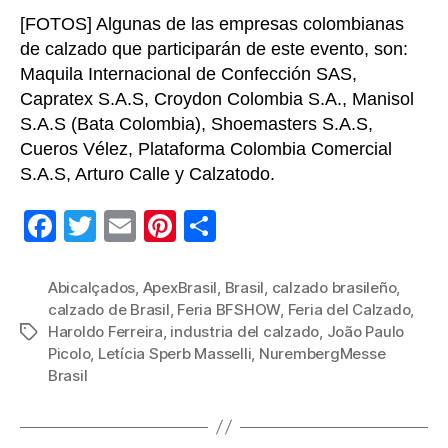
[FOTOS] Algunas de las empresas colombianas
de calzado que participarán de este evento, son:
Maquila Internacional de Confección SAS,
Capratex S.A.S, Croydon Colombia S.A., Manisol
S.A.S (Bata Colombia), Shoemasters S.A.S,
Cueros Vélez, Plataforma Colombia Comercial
S.A.S, Arturo Calle y Calzatodo.
F
T
E
Pi
C
a
wi
m
nt
o
c
tt
ail
er
m
Abicalçados
,
ApexBrasil
,
Brasil
,
calzado brasileño
,
calzado de Brasil
,
Feria BFSHOW
,
Feria del Calzado
,
e
er
e
p
Haroldo Ferreira
,
industria del calzado
,
João Paulo
Etiquetas
b
st
ar
Picolo
,
Letícia Sperb Masselli
,
NurembergMesse
Brasil
o
tir
o