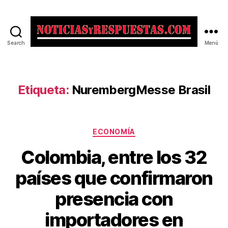
Search
Menú
Noticias
y
Respuestas
Etiqueta:
NurembergMesse Brasil
Categorías
ECONOMÍA
Colombia, entre los 32
países que confirmaron
presencia con
importadores en