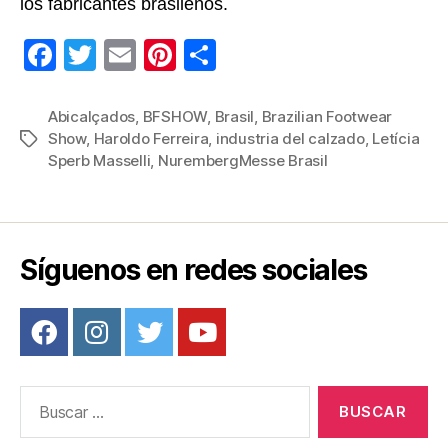
los fabricantes brasileños.
F
T
E
Pi
C
a
wi
m
nt
o
c
tt
ail
er
m
Abicalçados
,
BFSHOW
,
Brasil
,
Brazilian Footwear
Show
,
Haroldo Ferreira
,
industria del calzado
,
Letícia
Etiquetas
e
er
e
p
Sperb Masselli
,
NurembergMesse Brasil
b
st
ar
o
tir
o
Síguenos en redes sociales
k
Buscar: