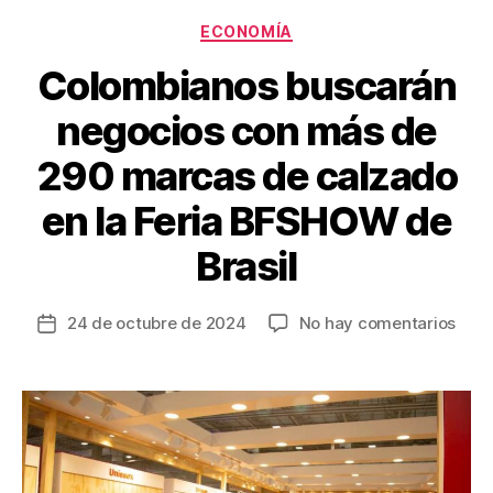
k
Categorías
ECONOMÍA
Colombianos buscarán
negocios con más de
290 marcas de calzado
en la Feria BFSHOW de
Brasil
en
24 de octubre de 2024
No hay comentarios
Fecha
Colo
de
busc
la
nego
entrada
con
más
de
290