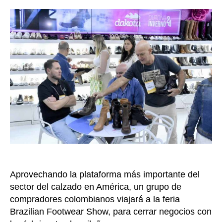
la
270
entrada
marca
brasil
en
una
nueva
edició
del
BFSH
en
Brasil
Aprovechando la plataforma más importante del
sector del calzado en América, un grupo de
compradores colombianos viajará a la feria
Brazilian Footwear Show, para cerrar negocios con