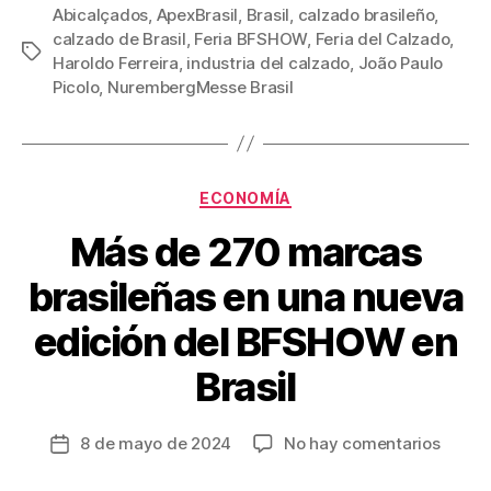
c
tt
ail
er
m
Abicalçados
,
ApexBrasil
,
Brasil
,
calzado brasileño
,
calzado de Brasil
,
Feria BFSHOW
,
Feria del Calzado
,
e
er
e
p
Etiquetas
Haroldo Ferreira
,
industria del calzado
,
João Paulo
b
st
ar
Picolo
,
NurembergMesse Brasil
o
tir
o
k
Categorías
ECONOMÍA
Más de 270 marcas
brasileñas en una nueva
edición del BFSHOW en
Brasil
en
8 de mayo de 2024
No hay comentarios
Fecha
Más
de
de