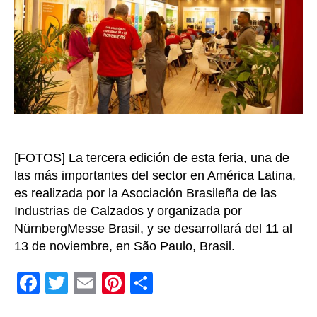
mar
de
calz
en
la
Feria
BFS
de
Brasi
[FOTOS] La tercera edición de esta feria, una de
las más importantes del sector en América Latina,
es realizada por la Asociación Brasileña de las
Industrias de Calzados y organizada por
NürnbergMesse Brasil, y se desarrollará del 11 al
13 de noviembre, en São Paulo, Brasil.
F
T
E
Pi
C
a
wi
m
nt
o