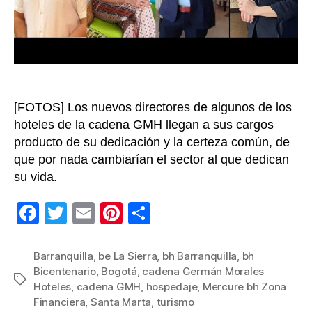
Ho
[FOTOS] Los nuevos directores de algunos de los
hoteles de la cadena GMH llegan a sus cargos
producto de su dedicación y la certeza común, de
que por nada cambiarían el sector al que dedican
su vida.
F
T
E
Pi
C
a
wi
m
nt
o
c
tt
ail
er
m
Barranquilla
,
be La Sierra
,
bh Barranquilla
,
bh
Bicentenario
,
Bogotá
,
cadena Germán Morales
e
er
e
p
Etiquetas
Hoteles
,
cadena GMH
,
hospedaje
,
Mercure bh Zona
b
st
ar
Financiera
,
Santa Marta
,
turismo