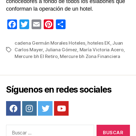
conocedores a fondo de todos los eslabones que
conforman la operación de un hotel.
F
T
E
Pi
C
a
wi
m
nt
o
c
tt
ail
er
m
cadena Germán Morales Hoteles
,
hoteles EK
,
Juan
Carlos Mayer
,
Juliana Gómez
,
María Victoria Acero
,
Etiquetas
e
er
e
p
Mercure bh El Retiro
,
Mercure bh Zona Financiera
b
st
ar
o
tir
o
Síguenos en redes sociales
k
Buscar: