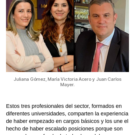
hombr
nueva
sangr
en
la
direc
de
hotel
de
la
cade
GMH
Juliana Gómez, María Victoria Acero y Juan Carlos
Mayer.
Estos tres profesionales del sector, formados en
diferentes universidades, comparten la experiencia
de haber empezado en cargos básicos y los une el
hecho de haber escalado posiciones porque son