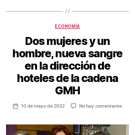
o
tir
o
k
Categorías
ECONOMÍA
Dos mujeres y un
hombre, nueva sangre
en la dirección de
hoteles de la cadena
GMH
en
10 de mayo de 2022
No hay comentarios
Fecha
Dos
de
mujer
la
y
entrada
un