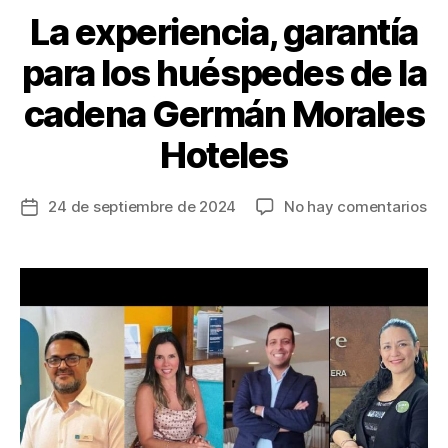
La experiencia, garantía
para los huéspedes de la
cadena Germán Morales
Hoteles
en
24 de septiembre de 2024
No hay comentarios
Fecha
La
de
exp
la
ga
entrada
pa
los
hu
de
la
ca
Ge
Mo