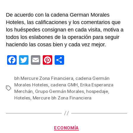
Latin
De acuerdo con la cadena German Morales
Hoteles, las calificaciones y los comentarios que
los huéspedes consignan en cada visita, motiva a
todos los eslabones de la operación para seguir
haciendo las cosas bien y cada vez mejor.
F
T
E
Pi
C
a
wi
m
nt
o
c
tt
ail
er
m
bh Mercure Zona Financiera
,
cadena Germán
Morales Hoteles
,
cadena GMH
,
Erika Esperanza
e
er
e
p
Etiquetas
Merchán
,
Grupo Germán Morales
,
hospedaje
,
b
st
ar
Hoteles
,
Mercure bh Zona Financiera
o
tir
o
k
Categorías
ECONOMÍA