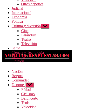
Otros deportes
Judicial
Internacional
Economía
Política
Cultura y diversión
Mostrar
el
Cine
submenú
Farándula
Teatro
Televisión
Salud
Ciencia y Tecnología
Ecología
Opinión
Nación
Bogotá
Comunidad
Deportes
Mostrar
el
Fútbol
submenú
Ciclismo
Baloncesto
Tenis
Velocidad