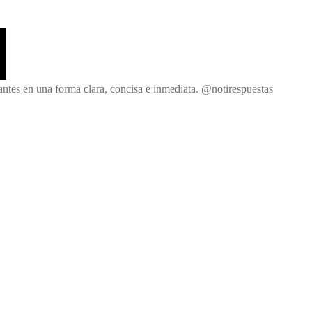
Noticias
y
Respuestas
antes en una forma clara, concisa e inmediata. @notirespuestas