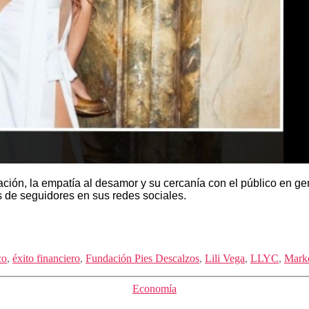
ación, la empatía al desamor y su cercanía con el público en g
 de seguidores en sus redes sociales.
co
,
éxito financiero
,
Fundación Pies Descalzos
,
Lili Vega
,
LLYC
,
Mark
Categorías
Economía