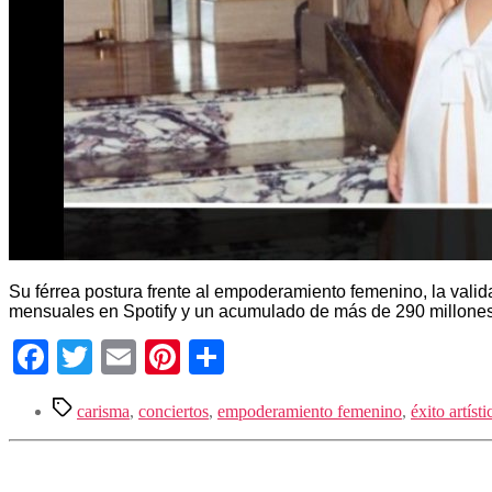
Su férrea postura frente al empoderamiento femenino, la valid
mensuales en Spotify y un acumulado de más de 290 millones
Facebook
Twitter
Email
Pinterest
Compartir
Etiquetas
carisma
,
conciertos
,
empoderamiento femenino
,
éxito artísti