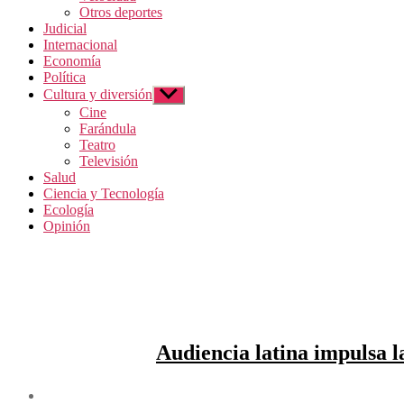
Otros deportes
Judicial
Internacional
Economía
Política
Cultura y diversión
Mostrar
el
Cine
submenú
Farándula
Teatro
Televisión
Salud
Ciencia y Tecnología
Ecología
Opinión
Audiencia latina impulsa l