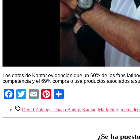
Los datos de Kantar evidencian que un 60% de los fans latinos 
competencia y el 69% compra o usa productos asociados a su
Facebook
Twitter
Email
Pinterest
Compartir
Etiquetas
David Zuluaga
,
Diana Bailey
,
Kantar
,
Marketing
,
mercadeo
¿Se ha puesto