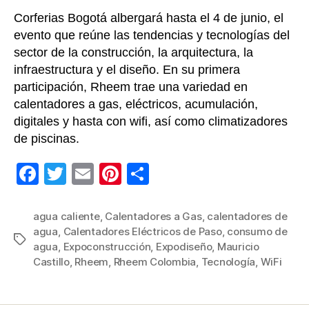
innov
Corferias Bogotá albergará hasta el 4 de junio, el
evento que reúne las tendencias y tecnologías del
sector de la construcción, la arquitectura, la
infraestructura y el diseño. En su primera
participación, Rheem trae una variedad en
calentadores a gas, eléctricos, acumulación,
digitales y hasta con wifi, así como climatizadores
de piscinas.
F
T
E
Pi
C
a
wi
m
nt
o
c
tt
ail
er
m
agua caliente
,
Calentadores a Gas
,
calentadores de
agua
,
Calentadores Eléctricos de Paso
,
consumo de
e
er
e
p
Etiquetas
agua
,
Expoconstrucción
,
Expodiseño
,
Mauricio
b
st
ar
Castillo
,
Rheem
,
Rheem Colombia
,
Tecnología
,
WiFi
o
tir
o