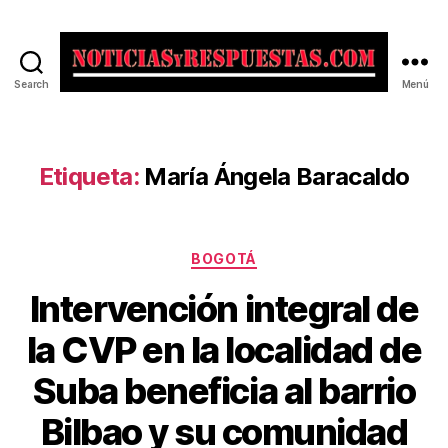
Search
Menú
Noticias
y
Respuestas
Etiqueta:
María Ángela Baracaldo
Categorías
BOGOTÁ
Intervención integral de
la CVP en la localidad de
Suba beneficia al barrio
Bilbao y su comunidad