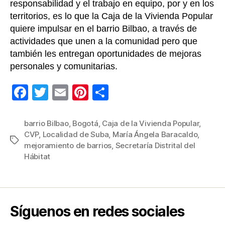
responsabilidad y el trabajo en equipo, por y en los
territorios, es lo que la Caja de la Vivienda Popular
quiere impulsar en el barrio Bilbao, a través de
actividades que unen a la comunidad pero que
también les entregan oportunidades de mejoras
personales y comunitarias.
F
T
E
Pi
C
a
wi
m
nt
o
c
tt
ail
er
m
barrio Bilbao
,
Bogotá
,
Caja de la Vivienda Popular
,
CVP
,
Localidad de Suba
,
María Ángela Baracaldo
,
e
er
e
p
Etiquetas
mejoramiento de barrios
,
Secretaría Distrital del
b
st
ar
Hábitat
o
tir
o
k
Síguenos en redes sociales