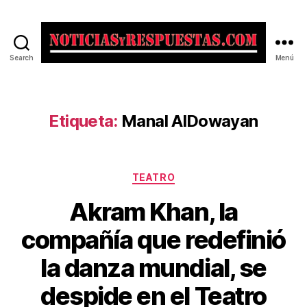
Search
Menú
Noticias
y
Respuestas
Etiqueta:
Manal AlDowayan
Categorías
TEATRO
Akram Khan, la
compañía que redefinió
la danza mundial, se
despide en el Teatro