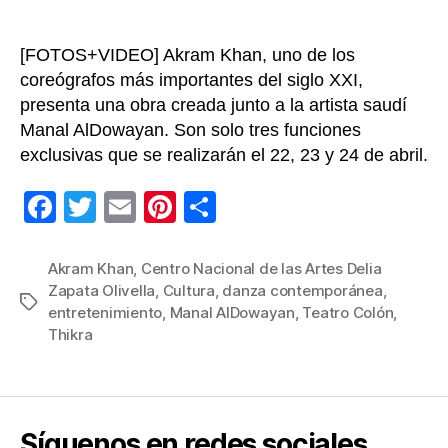
[FOTOS+VIDEO] Akram Khan, uno de los
coreógrafos más importantes del siglo XXI,
presenta una obra creada junto a la artista saudí
Manal AlDowayan. Son solo tres funciones
exclusivas que se realizarán el 22, 23 y 24 de abril.
F
T
E
Pi
C
a
wi
m
nt
o
c
tt
ail
er
m
Akram Khan
,
Centro Nacional de las Artes Delia
Zapata Olivella
,
Cultura
,
danza contemporánea
,
e
er
e
p
Etiquetas
entretenimiento
,
Manal AlDowayan
,
Teatro Colón
,
b
st
ar
Thikra
o
tir
o
k
Síguenos en redes sociales