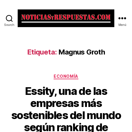
Search
Menú
Noticias
y
Respuestas
Etiqueta:
Magnus Groth
Categorías
ECONOMÍA
Essity, una de las
empresas más
sostenibles del mundo
según ranking de