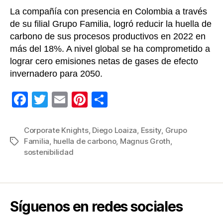
La compañía con presencia en Colombia a través
de su filial Grupo Familia, logró reducir la huella de
carbono de sus procesos productivos en 2022 en
más del 18%. A nivel global se ha comprometido a
lograr cero emisiones netas de gases de efecto
invernadero para 2050.
F
T
E
Pi
C
a
wi
m
nt
o
c
tt
ail
er
m
Corporate Knights
,
Diego Loaiza
,
Essity
,
Grupo
Familia
,
huella de carbono
,
Magnus Groth
,
Etiquetas
e
er
e
p
sostenibilidad
b
st
ar
o
tir
o
Síguenos en redes sociales
k