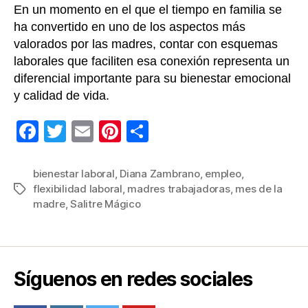
En un momento en el que el tiempo en familia se
ha convertido en uno de los aspectos más
valorados por las madres, contar con esquemas
laborales que faciliten esa conexión representa un
diferencial importante para su bienestar emocional
y calidad de vida.
F
T
E
Pi
C
a
wi
m
nt
o
c
tt
ail
er
m
bienestar laboral
,
Diana Zambrano
,
empleo
,
flexibilidad laboral
,
madres trabajadoras
,
mes de la
Etiquetas
e
er
e
p
madre
,
Salitre Mágico
b
st
ar
o
tir
o
Síguenos en redes sociales
k