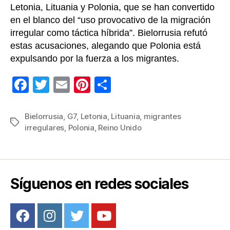
Letonia, Lituania y Polonia, que se han convertido
en el blanco del “uso provocativo de la migración
irregular como táctica híbrida”. Bielorrusia refutó
estas acusaciones, alegando que Polonia está
expulsando por la fuerza a los migrantes.
F
T
E
Pi
C
a
wi
m
nt
o
c
tt
ail
er
m
Bielorrusia
,
G7
,
Letonia
,
Lituania
,
migrantes
Etiquetas
irregulares
,
Polonia
,
Reino Unido
e
er
e
p
b
st
ar
o
tir
o
Síguenos en redes sociales
k