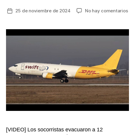
en
25 de noviembre de 2024
No hay comentarios
Fecha
Tri
de
del
la
avi
entrada
de
ca
sin
en
Lit
no
rep
fal
téc
[VIDEO] Los socorristas evacuaron a 12