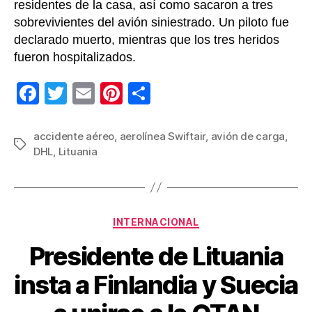
residentes de la casa, así como sacaron a tres
sobrevivientes del avión siniestrado. Un piloto fue
declarado muerto, mientras que los tres heridos
fueron hospitalizados.
F
T
E
Pi
C
a
wi
m
nt
o
c
tt
ail
er
m
accidente aéreo
,
aerolínea Swiftair
,
avión de carga
,
Etiquetas
DHL
,
Lituania
e
er
e
p
b
st
ar
o
tir
Categorías
o
INTERNACIONAL
k
Presidente de Lituania
insta a Finlandia y Suecia