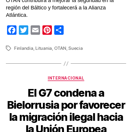
OTAN contribuirá a mejorar la seguridad en la
región del Báltico y fortalecerá a la Alianza
Atlántica.
F
T
E
Pi
C
a
wi
m
nt
o
c
tt
ail
er
m
Finlandia
,
Lituania
,
OTAN
,
Suecia
Etiquetas
e
er
e
p
b
st
ar
o
tir
Categorías
INTERNACIONAL
o
El G7 condena a
k
Bielorrusia por favorecer
la migración ilegal hacia
la Unión Europea