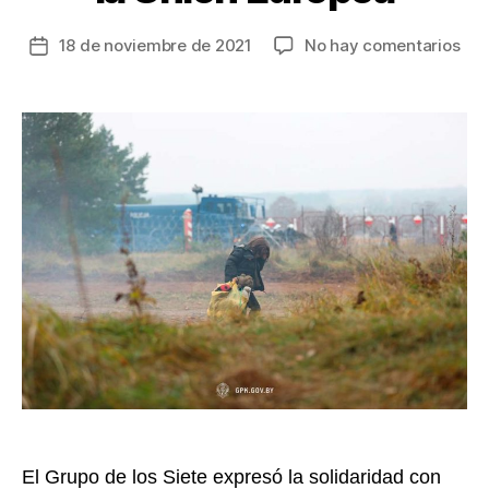
en
18 de noviembre de 2021
No hay comentarios
Fecha
El
de
G7
la
con
entrada
a
Biel
por
fav
la
mig
ileg
hac
la
Uni
Eur
El Grupo de los Siete expresó la solidaridad con