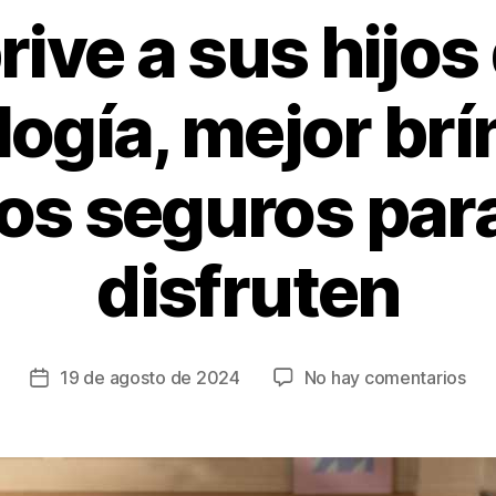
rive a sus hijos 
logía, mejor brí
os seguros para
disfruten
en
19 de agosto de 2024
No hay comentarios
Fecha
No
de
pri
la
a
entrada
sus