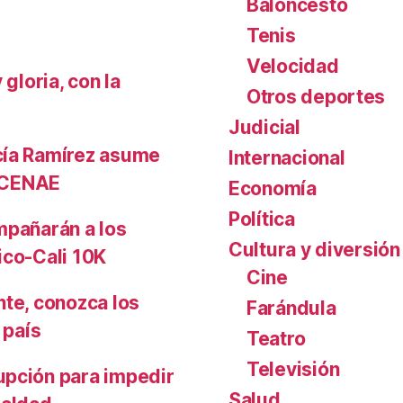
Baloncesto
Tenis
Velocidad
gloria, con la
Otros deportes
Judicial
cía Ramírez asume
Internacional
l CENAE
Economía
Política
mpañarán a los
Cultura y diversión
ico-Cali 10K
Cine
nte, conozca los
Farándula
 país
Teatro
Televisión
upción para impedir
Salud