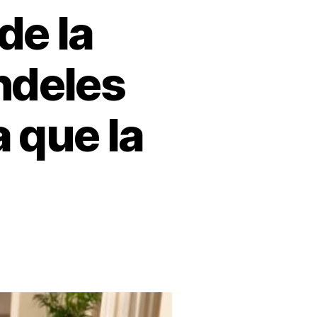
de la
ndeles
 que la
ve