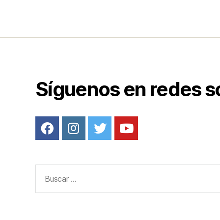
e
b
o
o
k
Síguenos en redes s
Buscar: