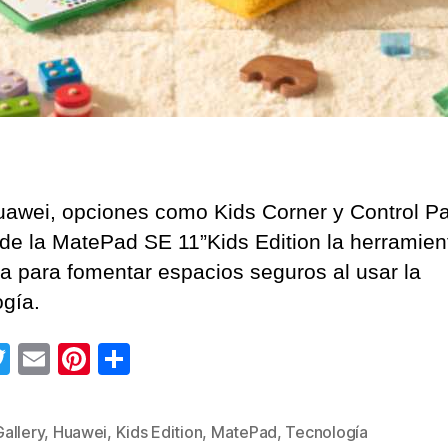
awei, opciones como Kids Corner y Control Pa
de la MatePad SE 11”Kids Edition la herramien
ta para fomentar espacios seguros al usar la
ogía.
T
E
Pi
C
wi
m
nt
o
tt
ail
er
m
allery
,
Huawei
,
Kids Edition
,
MatePad
,
Tecnología
s