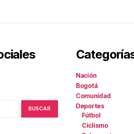
er
e
p
st
ar
tir
ociales
Categoría
Nación
Bogotá
Comunidad
Deportes
Fútbol
Ciclismo