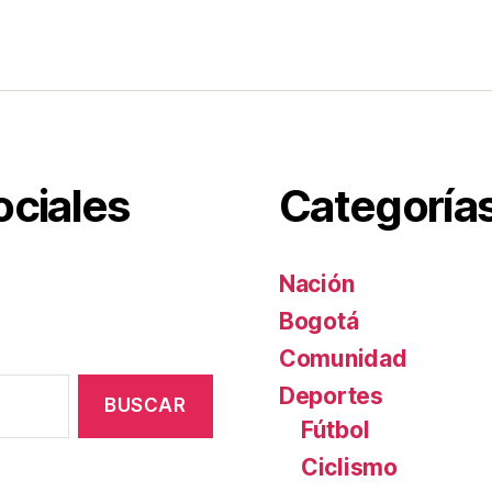
tir
ociales
Categoría
Nación
Bogotá
Comunidad
Deportes
Fútbol
Ciclismo