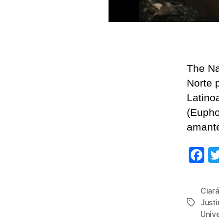
The Na
Norte p
Latino
(Euphor
amante
F
a
c
Ciar
e
Justi
Etiqueta
b
Unive