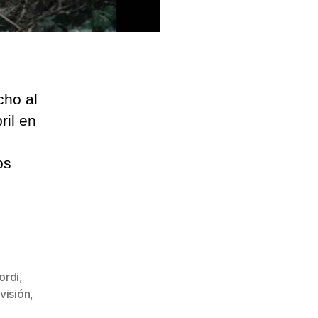
cho al
ril en
os
ordi
,
visión
,