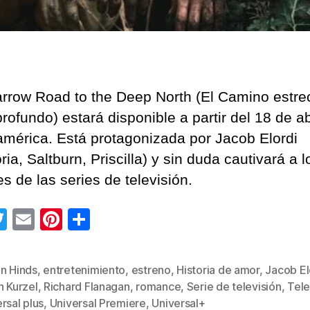
rrow Road to the Deep North (El Camino estre
rofundo) estará disponible a partir del 18 de ab
américa. Está protagonizada por Jacob Elordi
ia, Saltburn, Priscilla) y sin duda cautivará a l
s de las series de televisión.
T
E
Pi
C
wi
m
nt
o
tt
ail
er
m
án Hinds
,
entretenimiento
,
estreno
,
Historia de amor
,
Jacob El
er
e
p
n Kurzel
,
Richard Flanagan
,
romance
,
Serie de televisión
,
Tele
s
st
ar
rsal plus
,
Universal Premiere
,
Universal+