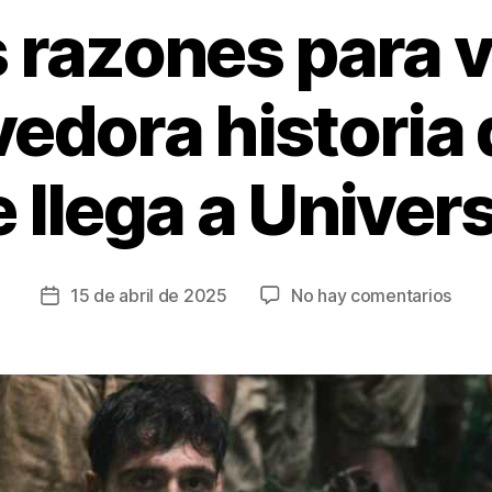
 razones para v
dora historia
 llega a Univer
en
15 de abril de 2025
No hay comentarios
Fecha
Tres
de
razo
la
para
entrada
ver
la
conm
histo