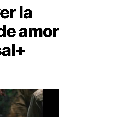
er la
 de amor
sal+
nes
ovedora
ria