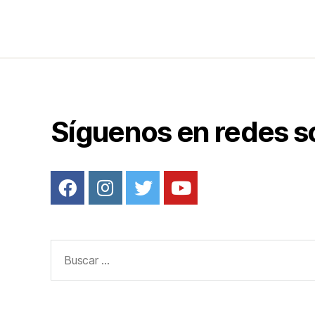
o
o
k
Síguenos en redes s
Buscar: