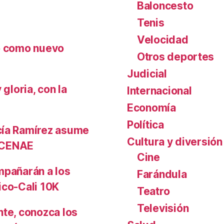
Baloncesto
Tenis
Velocidad
nó como nuevo
Otros deportes
Judicial
gloria, con la
Internacional
Economía
Política
cía Ramírez asume
Cultura y diversión
l CENAE
Cine
mpañarán a los
Farándula
ico-Cali 10K
Teatro
Televisión
nte, conozca los