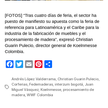
los
USD$
[FOTOS] “Tras cuatro días de feria, el sector ha
millon
en
puesto de manifiesto su apuesta como la feria de
expec
referencia para Latinoamérica y el Caribe para la
de
industria de la fabricación de muebles y el
negoc
procesamiento de madera”, expresó Christian
Guarin Pulecio, director general de Koelnmesse
Colombia.
F
T
E
Pi
C
a
wi
m
nt
o
c
tt
ail
er
m
Andrés López Valderrama
,
Christian Guarin Pulecio
,
Corferias
,
Fedemaderas
,
interzum bogotá
,
Juan
e
er
e
p
Etiquetas
Miguel Vásquez
,
Koelnmesse
,
procesamiento de
b
st
ar
madera
,
WWF Colombia
o
tir