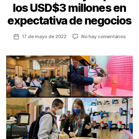
los USD$3 millones en
expectativa de negocios
en
17 de mayo de 2022
No hay comentarios
Fecha
inter
de
Bogot
la
feria
entrada
Forest
Muebl
y
Mader
atrajo
más
de
10
mil
visita
y
super