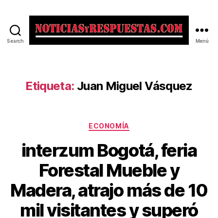
Search
Menú
Noticias
y
Respuestas
Etiqueta:
Juan Miguel Vásquez
Categorías
ECONOMÍA
interzum Bogotá, feria
Forestal Mueble y
Madera, atrajo más de 10
mil visitantes y superó