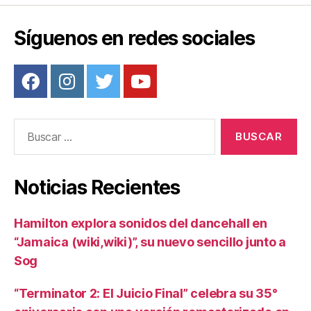
o
k
Síguenos en redes sociales
Buscar:
Noticias Recientes
Hamilton explora sonidos del dancehall en
“Jamaica (wiki,wiki)”, su nuevo sencillo junto a
Sog
“Terminator 2: El Juicio Final” celebra su 35°