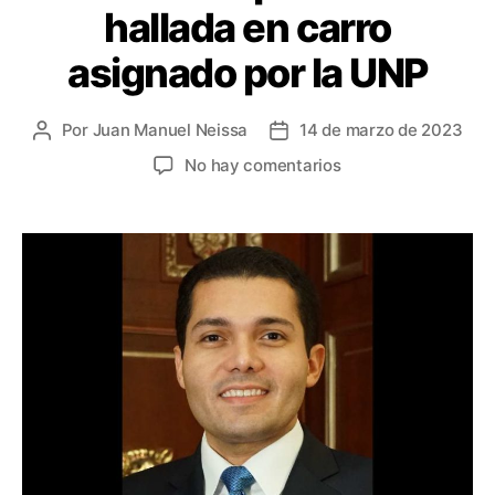
hallada en carro
asignado por la UNP
Por
Juan Manuel Neissa
14 de marzo de 2023
Autor
Fecha
de
de
en
No hay comentarios
la
la
Investigan
entrada
entrada
al
representante
Juan
Loreto
Gómez
por
munición
para
fusil
hallada
en
carro