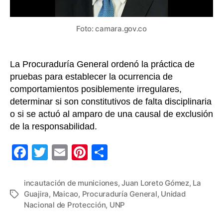
asignado
por
la
Foto: camara.gov.co
UNP
La Procuraduría General ordenó la práctica de
pruebas para establecer la ocurrencia de
comportamientos posiblemente irregulares,
determinar si son constitutivos de falta disciplinaria
o si se actuó al amparo de una causal de exclusión
de la responsabilidad.
F
T
E
Pi
C
a
wi
m
nt
o
c
tt
ail
er
m
incautación de municiones
,
Juan Loreto Gómez
,
La
Guajira
,
Maicao
,
Procuraduría General
,
Unidad
Etiquetas
e
er
e
p
Nacional de Protección
,
UNP
b
st
ar