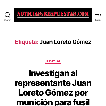
Search
Menú
Noticias
y
Respuestas
Etiqueta:
Juan Loreto Gómez
Categorías
JUDICIAL
Investigan al
representante Juan
Loreto Gómez por
munición para fusil