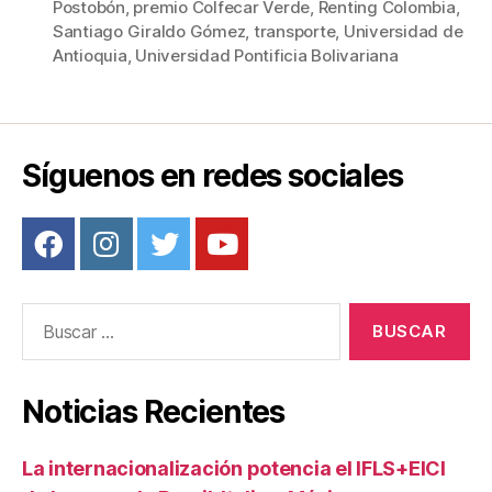
Postobón
,
premio Colfecar Verde
,
Renting Colombia
,
o
tir
Santiago Giraldo Gómez
,
transporte
,
Universidad de
o
Antioquia
,
Universidad Pontificia Bolivariana
k
Síguenos en redes sociales
Buscar:
Noticias Recientes
La internacionalización potencia el IFLS+EICI