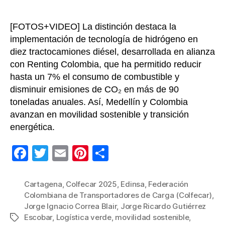
[FOTOS+VIDEO] La distinción destaca la
implementación de tecnología de hidrógeno en
diez tractocamiones diésel, desarrollada en alianza
con Renting Colombia, que ha permitido reducir
hasta un 7% el consumo de combustible y
disminuir emisiones de CO₂ en más de 90
toneladas anuales. Así, Medellín y Colombia
avanzan en movilidad sostenible y transición
energética.
F
T
E
Pi
C
a
wi
m
nt
o
c
tt
ail
er
m
Cartagena
,
Colfecar 2025
,
Edinsa
,
Federación
Colombiana de Transportadores de Carga (Colfecar)
,
e
er
e
p
Jorge Ignacio Correa Blair
,
Jorge Ricardo Gutiérrez
b
st
ar
Escobar
,
Logística verde
,
movilidad sostenible
,
Etiquetas