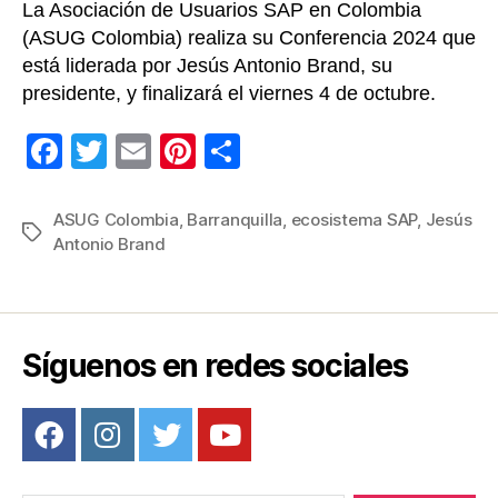
La Asociación de Usuarios SAP en Colombia
(ASUG Colombia) realiza su Conferencia 2024 que
está liderada por Jesús Antonio Brand, su
presidente, y finalizará el viernes 4 de octubre.
F
T
E
Pi
C
a
wi
m
nt
o
c
tt
ail
er
m
ASUG Colombia
,
Barranquilla
,
ecosistema SAP
,
Jesús
Etiquetas
Antonio Brand
e
er
e
p
b
st
ar
o
tir
o
Síguenos en redes sociales
k