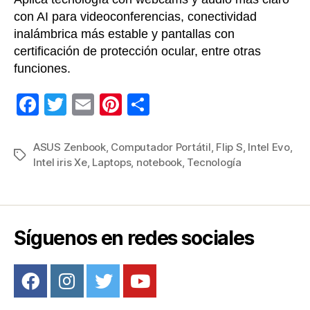
con AI para videoconferencias, conectividad
inalámbrica más estable y pantallas con
certificación de protección ocular, entre otras
funciones.
F
T
E
Pi
C
a
wi
m
nt
o
c
tt
ail
er
m
ASUS Zenbook
,
Computador Portátil
,
Flip S
,
Intel Evo
,
Etiquetas
Intel iris Xe
,
Laptops
,
notebook
,
Tecnología
e
er
e
p
b
st
ar
o
tir
o
Síguenos en redes sociales
k