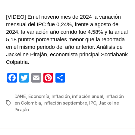
2021
[VIDEO] En el noveno mes de 2024 la variación
mensual del IPC fue 0,24%, frente a agosto de
2024, la variación año corrido fue 4,58% y la anual
5,18 puntos porcentuales menor que la reportada
en el mismo periodo del año anterior. Análisis de
Jackeline Piraján, economista principal Scotiabank
Colpatria.
F
T
E
Pi
C
a
wi
m
nt
o
c
tt
ail
er
m
DANE
,
Economía
,
Inflación
,
inflación anual
,
inflación
en Colombia
,
inflación septiembre
,
IPC
,
Jackeline
Etiquetas
e
er
e
p
Piraján
b
st
ar
o
tir