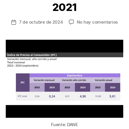
2021
en
7 de octubre de 2024
No hay comentarios
Fecha
La
de
infla
la
anual
entrada
en
sept
de
2024
llegó
a
5,81%
la
más
baja
desd
dici
de
Fuente: DANE