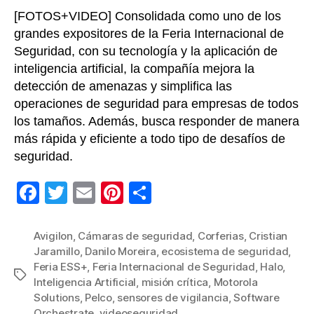
[FOTOS+VIDEO] Consolidada como uno de los
grandes expositores de la Feria Internacional de
Seguridad, con su tecnología y la aplicación de
inteligencia artificial, la compañía mejora la
detección de amenazas y simplifica las
operaciones de seguridad para empresas de todos
los tamaños. Además, busca responder de manera
más rápida y eficiente a todo tipo de desafíos de
seguridad.
F
T
E
Pi
C
a
wi
m
nt
o
c
tt
ail
er
m
Avigilon
,
Cámaras de seguridad
,
Corferias
,
Cristian
Jaramillo
,
Danilo Moreira
,
ecosistema de seguridad
,
e
er
e
p
Feria ESS+
,
Feria Internacional de Seguridad
,
Halo
,
Etiquetas
b
st
ar
Inteligencia Artificial
,
misión crítica
,
Motorola
Solutions
,
Pelco
,
sensores de vigilancia
,
Software
o
tir
Orchestrate
,
videoseguridad