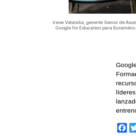
Irene Velandia, gerente Senior de Asun
Google for Education para Suramérica
Google
Formad
recurs
lídere
lanzado
entren
F