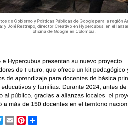
tos de Gobierno y Políticas Públicas de Google para la región A
; y Jolé Restrepo, director Creativo en Hypercubus, en el lanz
oficina de Google en Colombia.
 e Hypercubus presentan su nuevo proyecto
ores de Futuro, que ofrece un kit pedagógico 
os de aprendizaje para docentes de básica prim
s educativos y familias. Durante 2024, antes de
 al público, gracias a alianzas locales, el pro
ó a más de 150 docentes en el territorio nacion
T
E
Pi
C