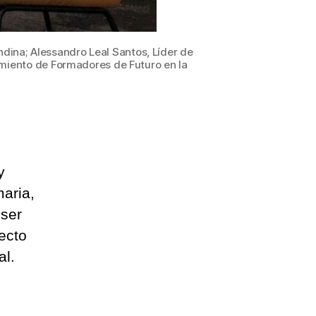
ndina; Alessandro Leal Santos, Líder de
amiento de Formadores de Futuro en la
y
aria,
 ser
yecto
al.