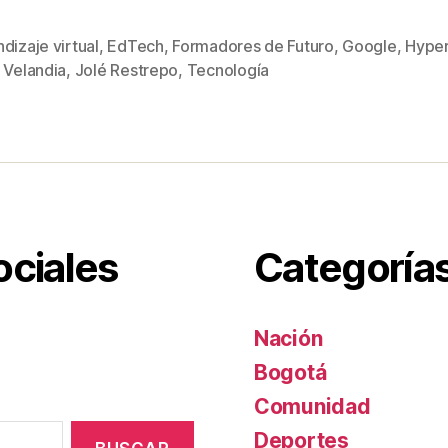
wi
m
nt
o
tt
ail
er
m
dizaje virtual
,
EdTech
,
Formadores de Futuro
,
Google
,
Hype
s
er
e
p
 Velandia
,
Jolé Restrepo
,
Tecnología
st
ar
tir
ociales
Categoría
Nación
Bogotá
Comunidad
Deportes