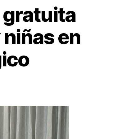
gratuita
y niñas en
ico
n
anzan
lataforma
web
ratuita
ara
ntroducir