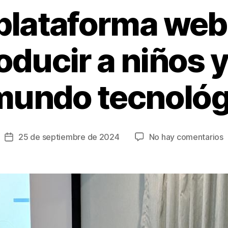
plataforma web 
oducir a niños 
 mundo tecnológ
e
25 de septiembre de 2024
No hay comentarios
Fecha
L
de
p
la
entrada
g
p
i
a