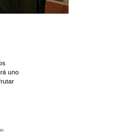
os
ará uno
rutar
ón