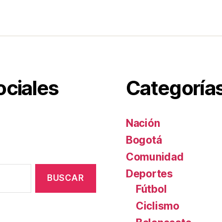
er
e
p
st
ar
tir
ociales
Categoría
Nación
Bogotá
Comunidad
Deportes
Fútbol
Ciclismo