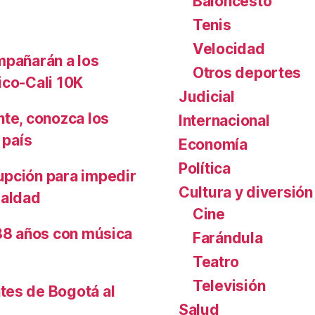
Baloncesto
Tenis
Velocidad
mpañarán a los
Otros deportes
ico-Cali 10K
Judicial
nte, conozca los
Internacional
 país
Economía
Política
upción para impedir
Cultura y diversión
ualdad
Cine
488 años con música
Farándula
Teatro
Televisión
tes de Bogotá al
Salud