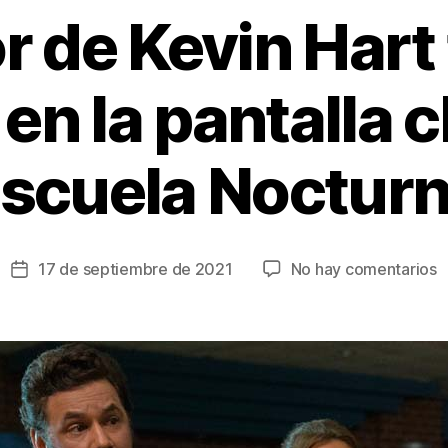
r de Kevin Hart 
en la pantalla 
Escuela Nocturn
e
17 de septiembre de 2021
No hay comentarios
Fecha
E
de
h
la
d
entrada
K
H
t
s