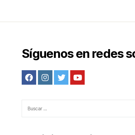
e
b
o
o
k
Síguenos en redes s
Buscar: