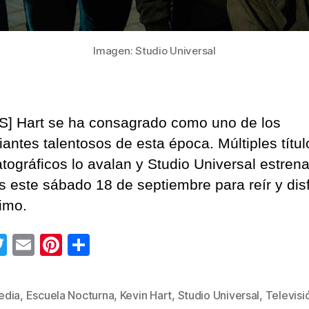
Imagen: Studio Universal
] Hart se ha consagrado como uno de los
antes talentosos de esta época. Múltiples títul
tográficos lo avalan y Studio Universal estren
os este sábado 18 de septiembre para reír y disf
imo.
T
E
Pi
C
wi
m
nt
o
tt
ail
er
m
edia
,
Escuela Nocturna
,
Kevin Hart
,
Studio Universal
,
Televisi
s