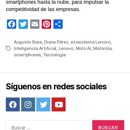
smartphones hasta la nube, para impulsar la
competitividad de las empresas.
F
T
E
Pi
C
a
wi
m
nt
o
c
tt
ail
er
m
Augusto Rosa
,
Diana Pérez
,
ecosistema Lenovo
,
Inteligencia Artificial
,
Lenovo
,
Moto AI
,
Motorola
,
Etiquetas
e
er
e
p
smartphones
,
Tecnología
b
st
ar
o
tir
o
Síguenos en redes sociales
k
Buscar: