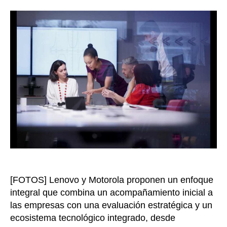
gran
la
tecno
entrada
lo
guía
para
que
no
pierd
recur
al
adop
la
intel
artifi
[FOTOS] Lenovo y Motorola proponen un enfoque
integral que combina un acompañamiento inicial a
las empresas con una evaluación estratégica y un
ecosistema tecnológico integrado, desde