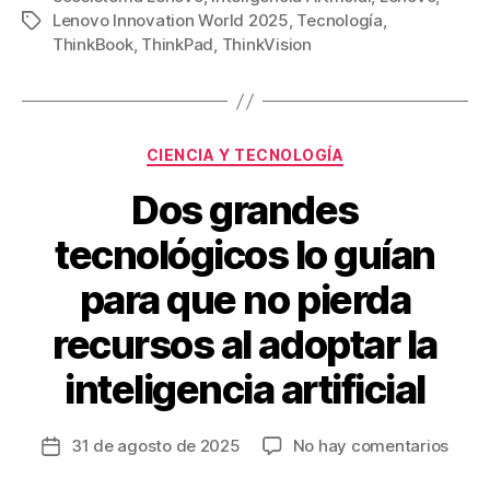
Lenovo Innovation World 2025
,
Tecnología
,
Etiquetas
e
er
e
p
ThinkBook
,
ThinkPad
,
ThinkVision
b
st
ar
o
tir
o
Categorías
CIENCIA Y TECNOLOGÍA
k
Dos grandes
tecnológicos lo guían
para que no pierda
recursos al adoptar la
inteligencia artificial
en
31 de agosto de 2025
No hay comentarios
Fecha
Dos
de