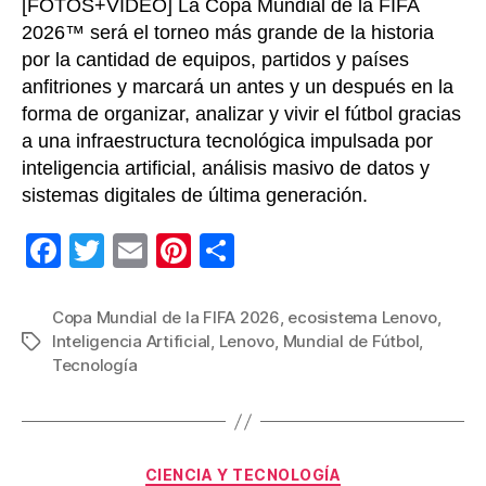
[FOTOS+VIDEO] La Copa Mundial de la FIFA
2026™ será el torneo más grande de la historia
por la cantidad de equipos, partidos y países
anfitriones y marcará un antes y un después en la
forma de organizar, analizar y vivir el fútbol gracias
a una infraestructura tecnológica impulsada por
inteligencia artificial, análisis masivo de datos y
sistemas digitales de última generación.
F
T
E
Pi
C
a
wi
m
nt
o
c
tt
ail
er
m
Copa Mundial de la FIFA 2026
,
ecosistema Lenovo
,
Inteligencia Artificial
,
Lenovo
,
Mundial de Fútbol
,
Etiquetas
e
er
e
p
Tecnología
b
st
ar
o
tir
o
Categorías
CIENCIA Y TECNOLOGÍA