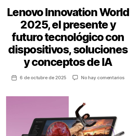
k
Lenovo Innovation World
2025, el presente y
futuro tecnológico con
dispositivos, soluciones
y conceptos de IA
en
6 de octubre de 2025
No hay comentarios
Fecha
Leno
de
Innov
la
Worl
entrada
2025
el
pres
y
futur