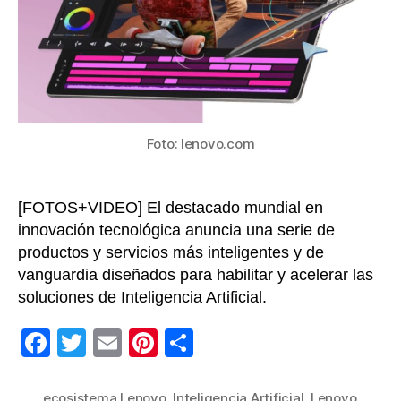
tecno
con
dispo
soluc
y
conc
de
IA
Foto: lenovo.com
[FOTOS+VIDEO] El destacado mundial en
innovación tecnológica anuncia una serie de
productos y servicios más inteligentes y de
vanguardia diseñados para habilitar y acelerar las
soluciones de Inteligencia Artificial.
F
T
E
Pi
C
a
wi
m
nt
o
c
tt
ail
er
m
ecosistema Lenovo
,
Inteligencia Artificial
,
Lenovo
,