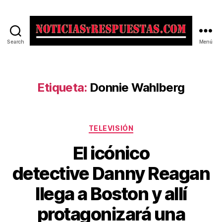
Search
Menú
Noticias
y
Respuestas
Etiqueta:
Donnie Wahlberg
Categorías
TELEVISIÓN
El icónico
detective Danny Reagan
llega a Boston y allí
protagonizará una