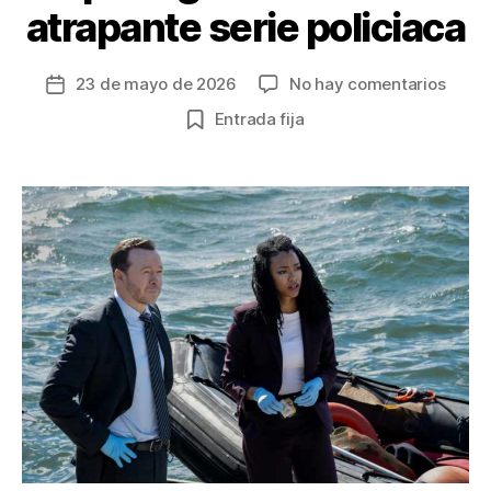
atrapante serie policiaca
en
23 de mayo de 2026
No hay comentarios
Fecha
El
de
Entrada fija
icóni
la
detec
entrada
Reag
llega
a
Bosto
y
allí
prota
una
atrap
serie
polici