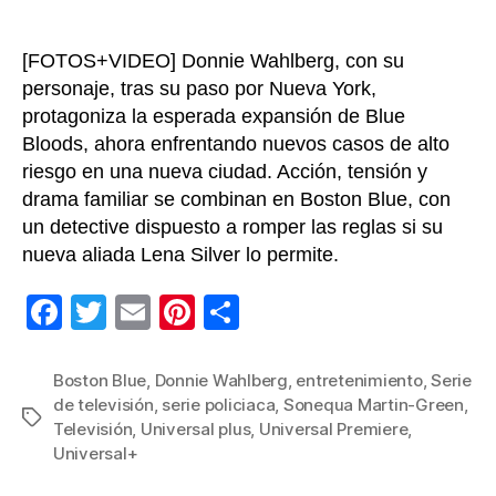
[FOTOS+VIDEO] Donnie Wahlberg, con su
personaje, tras su paso por Nueva York,
protagoniza la esperada expansión de Blue
Bloods, ahora enfrentando nuevos casos de alto
riesgo en una nueva ciudad. Acción, tensión y
drama familiar se combinan en Boston Blue, con
un detective dispuesto a romper las reglas si su
nueva aliada Lena Silver lo permite.
F
T
E
Pi
C
a
wi
m
nt
o
c
tt
ail
er
m
Boston Blue
,
Donnie Wahlberg
,
entretenimiento
,
Serie
de televisión
,
serie policiaca
,
Sonequa Martin-Green
,
e
er
e
p
Etiquetas
Televisión
,
Universal plus
,
Universal Premiere
,
b
st
ar
Universal+
o
tir