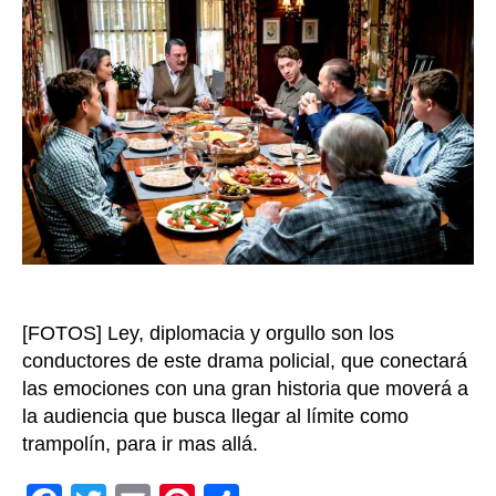
la
serie
“Blue
Bloods”
la
vida
de
una
familia
multige
de
implac
policía
en
[FOTOS] Ley, diplomacia y orgullo son los
New
conductores de este drama policial, que conectará
York
las emociones con una gran historia que moverá a
la audiencia que busca llegar al límite como
trampolín, para ir mas allá.