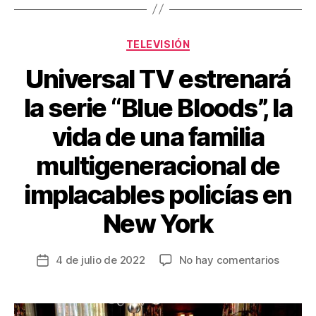
o
k
Categorías
TELEVISIÓN
Universal TV estrenará
la serie “Blue Bloods”, la
vida de una familia
multigeneracional de
implacables policías en
New York
en
4 de julio de 2022
No hay comentarios
Fecha
Univers
de
TV
la
estren
entrada