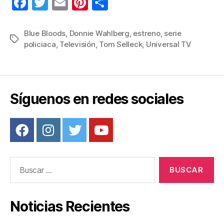
F
T
E
Pi
C
a
wi
m
nt
o
c
tt
ail
er
m
Blue Bloods
,
Donnie Wahlberg
,
estreno
,
serie
Etiquetas
policiaca
,
Televisión
,
Tom Selleck
,
Universal TV
e
er
e
p
b
st
ar
o
tir
o
Síguenos en redes sociales
k
Buscar:
Noticias Recientes