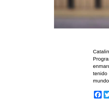
Catali
Progra
enmarc
tenido
mundo
F
a