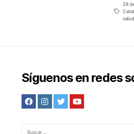
c
28 d
e
Cata
Etiqueta
b
salu
o
o
k
Síguenos en redes s
Buscar: