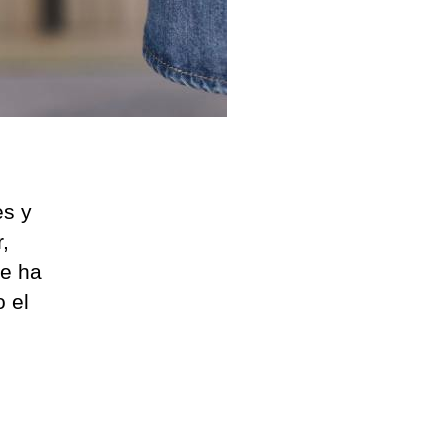
es y
,
ue ha
S
o el