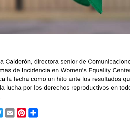
b
o
r
t
o
L
e
g
na Calderón, directora senior de Comunicacion
a
l
mas de Incidencia en Women’s Equality Center
,
a la fecha como un hito ante los resultados q
 la lucha por los derechos reproductivos en tod
e
.
g
u
r
T
E
Pi
C
o
wi
m
nt
o
y