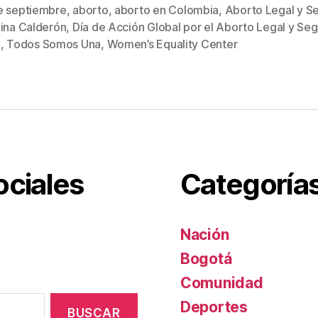
tt
ail
er
m
e septiembre
,
aborto
,
aborto en Colombia
,
Aborto Legal y S
c
er
e
p
lina Calderón
,
Día de Acción Global por el Aborto Legal y Se
s
c
st
ar
d
,
Todos Somos Una
,
Women’s Equality Center
e
tir
s
i
b
l
e
:
¿
ociales
Categoría
P
o
r
Nación
q
Bogotá
u
é
Comunidad
s
Deportes
e