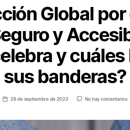
ción Global por
Seguro y Accesib
elebra y cuáles
sus banderas?
e
28 de septiembre de 2023
No hay comentarios
Fecha
de
í
la
a
entrada
d