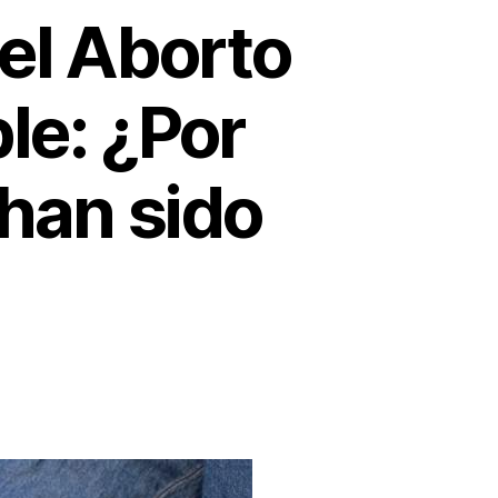
 el Aborto
le: ¿Por
 han sido
n
D