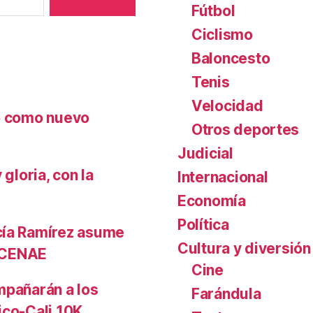
c
Fútbol
e
Ciclismo
l
Baloncesto
e
b
Tenis
r
Velocidad
a
nó como nuevo
y
Otros deportes
c
Judicial
u
gloria, con la
Internacional
á
l
Economía
e
Política
s
cía Ramírez asume
h
Cultura y diversión
l CENAE
a
Cine
n
mpañarán a los
Farándula
s
ico-Cali 10K
i