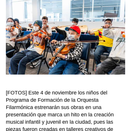
de
la
Fil
de
Bog
deb
co
com
en
el
Tea
May
Juli
Mar
San
[FOTOS] Este 4 de noviembre los niños del
Dom
Programa de Formación de la Orquesta
Filarmónica estrenarán sus obras en una
presentación que marca un hito en la creación
musical infantil y juvenil en la ciudad, pues las
piezas fueron creadas en talleres creativos de