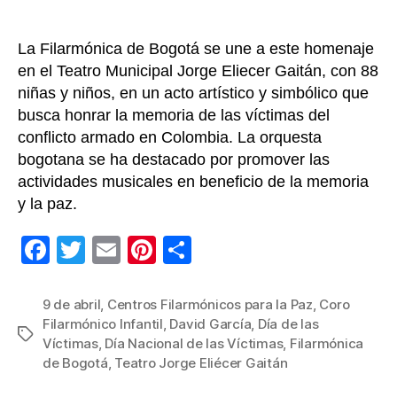
Víctim
La Filarmónica de Bogotá se une a este homenaje
en el Teatro Municipal Jorge Eliecer Gaitán, con 88
niñas y niños, en un acto artístico y simbólico que
busca honrar la memoria de las víctimas del
conflicto armado en Colombia. La orquesta
bogotana se ha destacado por promover las
actividades musicales en beneficio de la memoria
y la paz.
F
T
E
Pi
C
a
wi
m
nt
o
c
tt
ail
er
m
9 de abril
,
Centros Filarmónicos para la Paz
,
Coro
Filarmónico Infantil
,
David García
,
Día de las
e
er
e
p
Etiquetas
Víctimas
,
Día Nacional de las Víctimas
,
Filarmónica
b
st
ar
de Bogotá
,
Teatro Jorge Eliécer Gaitán
o
tir