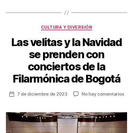
o
tir
o
k
Categorías
CULTURA Y DIVERSIÓN
Las velitas y la Navidad
se prenden con
conciertos de la
Filarmónica de Bogotá
en
7 de diciembre de 2023
No hay comentarios
Fecha
Las
de
veli
la
y
entrada
la
Nav
se