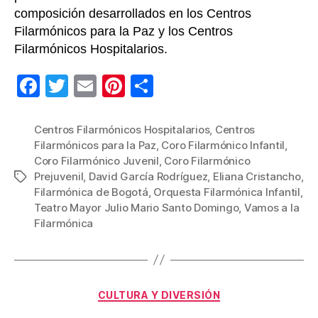
composición desarrollados en los Centros
Filarmónicos para la Paz y los Centros
Filarmónicos Hospitalarios.
F
T
E
Pi
C
a
wi
m
nt
o
c
tt
ail
er
m
Centros Filarmónicos Hospitalarios
,
Centros
Filarmónicos para la Paz
,
Coro Filarmónico Infantil
,
e
er
e
p
Coro Filarmónico Juvenil
,
Coro Filarmónico
b
st
ar
Prejuvenil
,
David García Rodríguez
,
Eliana Cristancho
,
Etiquetas
Filarmónica de Bogotá
,
Orquesta Filarmónica Infantil
,
o
tir
Teatro Mayor Julio Mario Santo Domingo
,
Vamos a la
o
Filarmónica
k
Categorías
CULTURA Y DIVERSIÓN