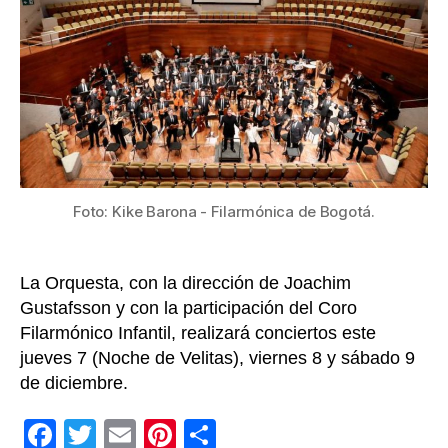
pre
con
conc
de
la
Fila
de
Bog
Foto: Kike Barona - Filarmónica de Bogotá.
La Orquesta, con la dirección de Joachim
Gustafsson y con la participación del Coro
Filarmónico Infantil, realizará conciertos este
jueves 7 (Noche de Velitas), viernes 8 y sábado 9
de diciembre.
F
T
E
Pi
C