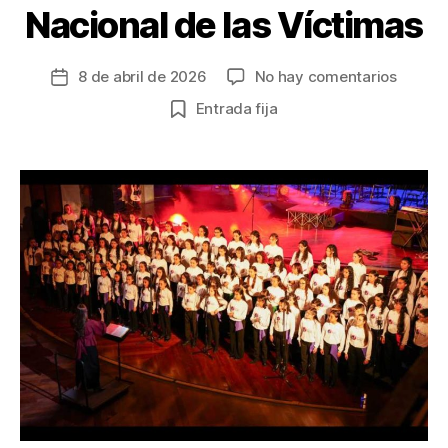
Nacional de las Víctimas
en
8 de abril de 2026
No hay comentarios
Fecha
Centro
de
Entrada fija
Filarm
la
para
entrada
la
Paz
y
el
Coro
Filarm
Infantil
conme
el
Día
Nacion
de
las