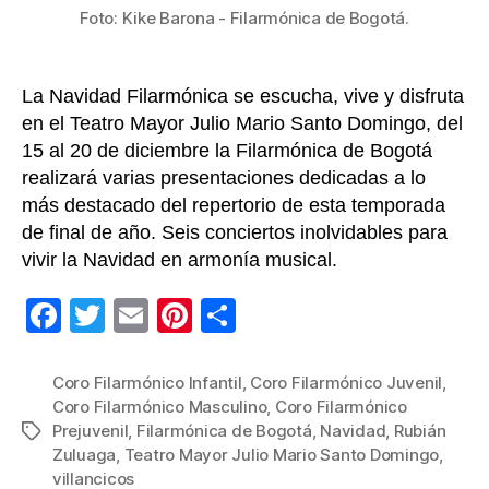
Foto: Kike Barona - Filarmónica de Bogotá.
La Navidad Filarmónica se escucha, vive y disfruta
en el Teatro Mayor Julio Mario Santo Domingo, del
15 al 20 de diciembre la Filarmónica de Bogotá
realizará varias presentaciones dedicadas a lo
más destacado del repertorio de esta temporada
de final de año. Seis conciertos inolvidables para
vivir la Navidad en armonía musical.
F
T
E
Pi
C
a
wi
m
nt
o
c
tt
ail
er
m
Coro Filarmónico Infantil
,
Coro Filarmónico Juvenil
,
Coro Filarmónico Masculino
,
Coro Filarmónico
e
er
e
p
Prejuvenil
,
Filarmónica de Bogotá
,
Navidad
,
Rubián
Etiquetas
b
st
ar
Zuluaga
,
Teatro Mayor Julio Mario Santo Domingo
,
villancicos