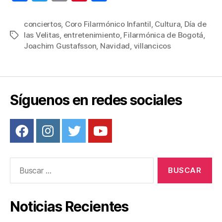
a
wi
m
nt
o
c
tt
ail
er
m
conciertos
,
Coro Filarmónico Infantil
,
Cultura
,
Día de
las Velitas
,
entretenimiento
,
Filarmónica de Bogotá
,
Etiquetas
e
er
e
p
Joachim Gustafsson
,
Navidad
,
villancicos
b
st
ar
o
tir
o
Síguenos en redes sociales
k
Buscar:
Noticias Recientes