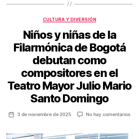
o
k
Categorías
CULTURA Y DIVERSIÓN
Niños y niñas de la
Filarmónica de Bogotá
debutan como
compositores en el
Teatro Mayor Julio Mario
Santo Domingo
en
3 de noviembre de 2025
No hay comentarios
Fecha
Niñ
de
y
la
niñ
entrada