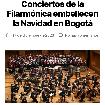
Conciertos de la
Filarmónica embellecen
la Navidad en Bogotá
en
17 de diciembre de 2023
No hay comentarios
Fecha
Con
de
de
la
la
entrada
Fil
emb
la
Nav
en
Bog