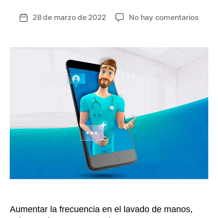
en
28 de marzo de 2022
No hay comentarios
Fecha
No
de
todo
la
fue
entrada
malo:
ense
posit
que
nos
deja
el
COVI
19
Aumentar la frecuencia en el lavado de manos,