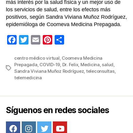
más interés por la salud física y un mejor uso de
los servicios de salud, entre los efectos más
positivos, según Sandra Viviana Muñoz Rodríguez,
epidemióloga de Coomeva Medicina Prepagada.
F
T
E
Pi
C
a
wi
m
nt
o
c
tt
ail
er
m
centro médico virtual
,
Coomeva Medicina
Prepagada
,
COVID-19
,
Dr. Felix
,
Medicina
,
salud
,
e
er
e
p
Etiquetas
Sandra Viviana Muñoz Rodríguez
,
teleconsultas
,
b
st
ar
telemedicina
o
tir
o
k
Síguenos en redes sociales