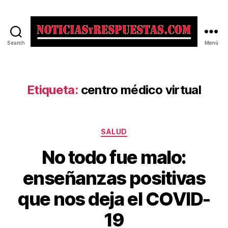
Search
Menú
Noticias
y
Respuestas
Etiqueta:
centro médico virtual
Categorías
SALUD
No todo fue malo:
enseñanzas positivas
que nos deja el COVID-
19