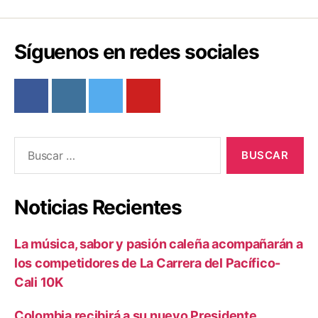
o
k
Síguenos en redes sociales
Buscar:
Noticias Recientes
La música, sabor y pasión caleña acompañarán a
los competidores de La Carrera del Pacífico-
Cali 10K
Colombia recibirá a su nuevo Presidente,