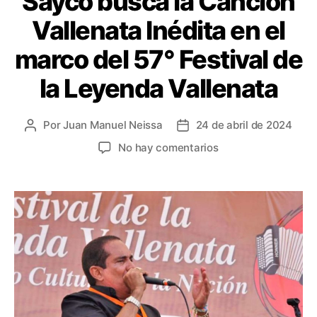
Sayco busca la Canción
Vallenata Inédita en el
marco del 57° Festival de
la Leyenda Vallenata
Por
Juan Manuel Neissa
24 de abril de 2024
Autor
Fecha
de
de
en
No hay comentarios
la
la
Sayco
entrada
entrada
busca
la
Canción
Vallenata
Inédita
en
el
marco
del