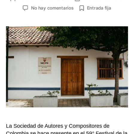
de
de
en
No hay comentarios
Entrada fija
la
la
Sayco,
entrada
entrada
con
28
de
sus
socios,
se
toma
el
Festival
Vallenato
2026
La Sociedad de Autores y Compositores de
Colombia se hace presente en el 59° Festival de la