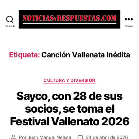
Search
Menú
Noticias
y
Respuestas
Etiqueta:
Canción Vallenata Inédita
Categorías
CULTURA Y DIVERSIÓN
Sayco, con 28 de sus
socios, se toma el
Festival Vallenato 2026
Por
Juan Manuel Neissa
24 de abril de 2026
Autor
Fecha