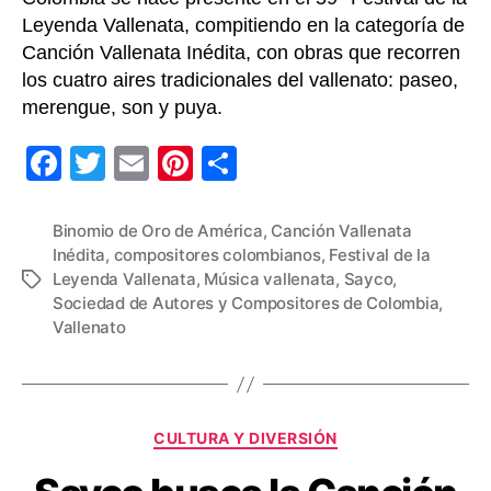
Leyenda Vallenata, compitiendo en la categoría de
Canción Vallenata Inédita, con obras que recorren
los cuatro aires tradicionales del vallenato: paseo,
merengue, son y puya.
F
T
E
Pi
C
a
wi
m
nt
o
c
tt
ail
er
m
Binomio de Oro de América
,
Canción Vallenata
Inédita
,
compositores colombianos
,
Festival de la
e
er
e
p
Leyenda Vallenata
,
Música vallenata
,
Sayco
,
Etiquetas
b
st
ar
Sociedad de Autores y Compositores de Colombia
,
Vallenato
o
tir
o
k
Categorías
CULTURA Y DIVERSIÓN