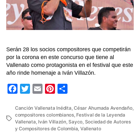
57°
Festival
de
la
Leyenda
Vallenata
Serán 28 los socios compositores que competirán
por la corona en este concurso que tiene al
Vallenato como protagonista en el festival que este
año rinde homenaje a Iván Villazón.
F
T
E
Pi
C
a
wi
m
nt
o
c
tt
ail
er
m
Canción Vallenata Inédita
,
César Ahumada Avendaño
,
compositores colombianos
,
Festival de la Leyenda
e
er
e
p
Etiquetas
Vallenata
,
Iván Villazón
,
Sayco
,
Sociedad de Autores
b
st
ar
y Compositores de Colombia
,
Vallenato
o
tir