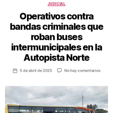
k
Categorías
JUDICIAL
Operativos contra
bandas criminales que
roban buses
intermunicipales en la
Autopista Norte
en
5 de abril de 2025
No hay comentarios
Fecha
Operat
de
contra
la
banda
entrada
crimina
que
roban
buses