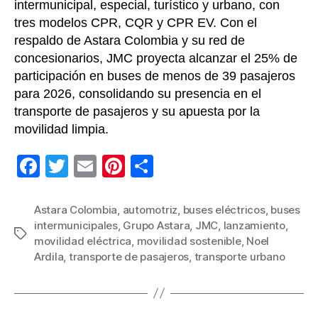
intermunicipal, especial, turístico y urbano, con
tres modelos CPR, CQR y CPR EV. Con el
respaldo de Astara Colombia y su red de
concesionarios, JMC proyecta alcanzar el 25% de
participación en buses de menos de 39 pasajeros
para 2026, consolidando su presencia en el
transporte de pasajeros y su apuesta por la
movilidad limpia.
F
T
E
Pi
C
a
wi
m
nt
o
c
tt
ail
er
m
Astara Colombia
,
automotriz
,
buses eléctricos
,
buses
intermunicipales
,
Grupo Astara
,
JMC
,
lanzamiento
,
e
er
e
p
Etiquetas
movilidad eléctrica
,
movilidad sostenible
,
Noel
b
st
ar
Ardila
,
transporte de pasajeros
,
transporte urbano
o
tir
o