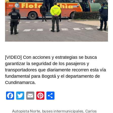
interm
en
la
Autopi
Norte
[VIDEO] Con acciones y estrategias se busca
garantizar la seguridad de los pasajeros y
transportadores que diariamente recorren esta vía
fundamental para Bogotá y el departamento de
Cundinamarca.
F
T
E
Pi
C
a
wi
m
nt
o
c
tt
ail
er
m
Autopista Norte
,
buses intermunicipales
,
Carlos