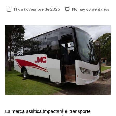
en
11 de noviembre de 2025
No hay comentarios
Fecha
JMC
de
con
la
ver
entrada
dié
y
eléc
le
apu
al
seg
de
bus
en
Col
La marca asiática impactará el transporte