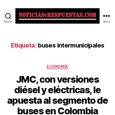
Search
Menú
Noticias
y
Respuestas
Etiqueta:
buses intermunicipales
Categorías
ECONOMÍA
JMC, con versiones
diésel y eléctricas, le
apuesta al segmento de
buses en Colombia