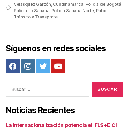
Velásquez Garzón
,
Cundinamarca
,
Policía de Bogotá
,
e
er
e
p
Etiquetas
Policía La Sabana
,
Policía Sabana Norte
,
Robo
,
b
st
ar
Tránsito y Transporte
o
tir
o
k
Síguenos en redes sociales
Buscar:
Noticias Recientes
La internacionalización potencia el IFLS+EICI