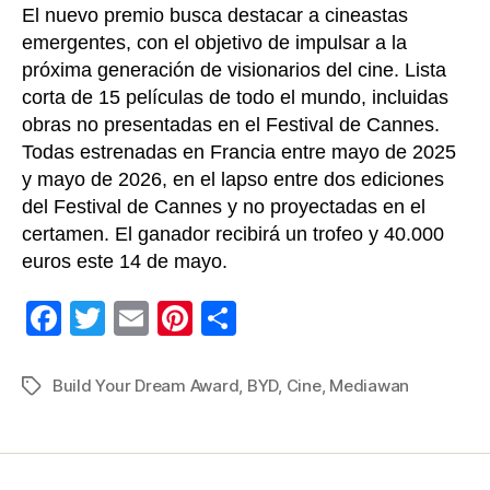
El nuevo premio busca destacar a cineastas
emergentes, con el objetivo de impulsar a la
próxima generación de visionarios del cine. Lista
corta de 15 películas de todo el mundo, incluidas
obras no presentadas en el Festival de Cannes.
Todas estrenadas en Francia entre mayo de 2025
y mayo de 2026, en el lapso entre dos ediciones
del Festival de Cannes y no proyectadas en el
certamen. El ganador recibirá un trofeo y 40.000
euros este 14 de mayo.
F
T
E
Pi
C
a
wi
m
nt
o
c
tt
ail
er
m
Build Your Dream Award
,
BYD
,
Cine
,
Mediawan
Etiquetas
e
er
e
p
b
st
ar