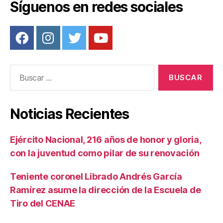
o
tir
Síguenos en redes sociales
o
k
Buscar:
Noticias Recientes
Ejército Nacional, 216 años de honor y gloria,
con la juventud como pilar de su renovación
Teniente coronel Librado Andrés García
Ramírez asume la dirección de la Escuela de
Tiro del CENAE