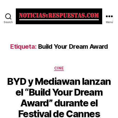
Search
Menú
Noticias
y
Respuestas
Etiqueta:
Build Your Dream Award
Categorías
CINE
BYD y Mediawan lanzan
el “Build Your Dream
Award” durante el
Festival de Cannes