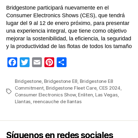
Bridgestone participará nuevamente en el
Consumer Electronics Shows (CES), que tendrá
lugar del 9 al 12 de enero próximo, para presentar
una experiencia integral, que tiene como objetivo
mejorar la sostenibilidad, la eficiencia, la seguridad
y la productividad de las flotas de todos los tamaño
F
T
E
Pi
C
a
wi
m
nt
o
c
tt
ail
er
m
Bridgestone
,
Bridgestone E8
,
Bridgestone E8
Commitment
,
Bridgestone Fleet Care
,
CES 2024
,
e
er
e
p
Etiquetas
Consumer Electronics Show
,
Enliten
,
Las Vegas
,
b
st
ar
Llantas
,
reencauche de llantas
o
tir
o
k
Síguenos en redes sociales