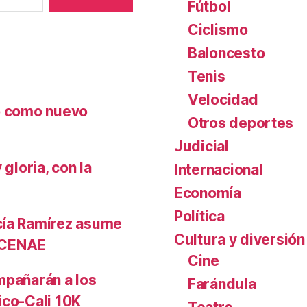
Fútbol
Ciclismo
Baloncesto
Tenis
Velocidad
nó como nuevo
Otros deportes
Judicial
gloria, con la
Internacional
Economía
Política
cía Ramírez asume
Cultura y diversión
l CENAE
Cine
mpañarán a los
Farándula
ico-Cali 10K