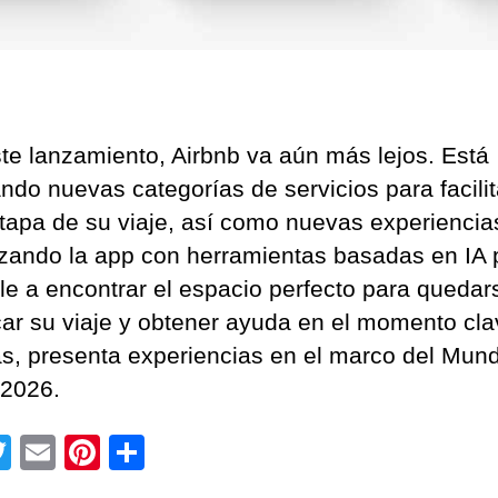
te lanzamiento, Airbnb va aún más lejos. Está
ndo nuevas categorías de servicios para facilit
tapa de su viaje, así como nuevas experiencia
izando la app con herramientas basadas en IA 
le a encontrar el espacio perfecto para quedar
icar su viaje y obtener ayuda en el momento cla
, presenta experiencias en el marco del Mund
 2026.
T
E
Pi
C
wi
m
nt
o