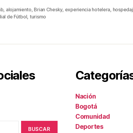
tt
ail
er
m
nb
,
alojamiento
,
Brian Chesky
,
experiencia hotelera
,
hospeda
s
er
e
p
ial de Fútbol
,
turismo
st
ar
tir
ociales
Categoría
Nación
Bogotá
Comunidad
Deportes