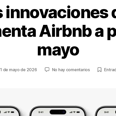
s innovaciones 
nta Airbnb a p
mayo
en
1 de mayo de 2026
No hay comentarios
Entrad
ha
Las
innovaciones
que
rada
implementa
Airbnb
a
partir