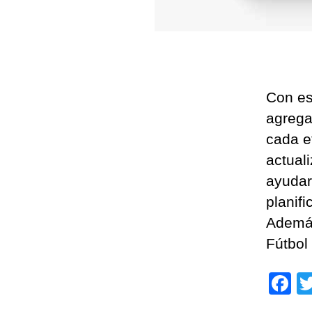
Con es
agrega
cada e
actual
ayudar
planif
Además
Fútbol
F
a