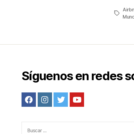
c
Airb
Etiqueta
e
Mund
b
o
o
k
Síguenos en redes s
Buscar: