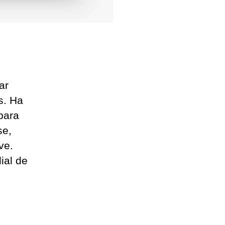
ar
s. Ha
para
se,
ve.
ial de