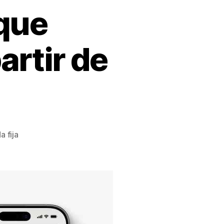
que
artir de
a fija