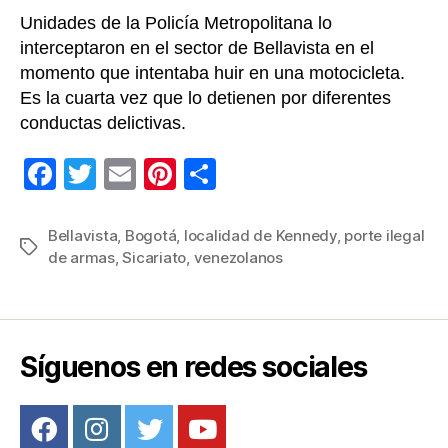
suroc
Unidades de la Policía Metropolitana lo
de
interceptaron en el sector de Bellavista en el
Bogot
momento que intentaba huir en una motocicleta.
[VIDE
Es la cuarta vez que lo detienen por diferentes
conductas delictivas.
F
T
E
Pi
C
a
wi
m
nt
o
c
tt
ail
er
m
Bellavista
,
Bogotá
,
localidad de Kennedy
,
porte ilegal
Etiquetas
de armas
,
Sicariato
,
venezolanos
e
er
e
p
b
st
ar
o
tir
o
Síguenos en redes sociales
k