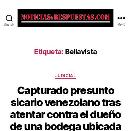
Search
Menú
Noticias
y
Respuestas
Etiqueta:
Bellavista
Categorías
JUDICIAL
Capturado presunto
sicario venezolano tras
atentar contra el dueño
de una bodega ubicada